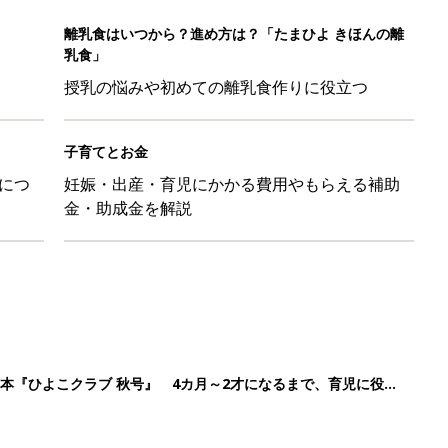
本『ひよこクラブ 秋号』 4カ月～2才になるまで、育児に役立
日のお誕生日占い【鏡リュウジ監修】
ル」、間違っているかも？「思い出があって捨てられない」に収納
「110円でこのクオリティ」超優秀！トラベルグッズ4選