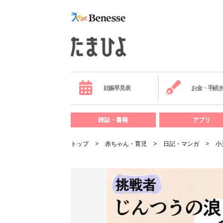
妊娠早見表
お金・手続
雑誌・書籍
アプリ
トップ
赤ちゃん・育児
日記・マンガ
小