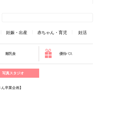
妊娠・出産
赤ちゃん・育児
妊活
離乳食
優待パス
写真スタジオ
さん卒業企画】