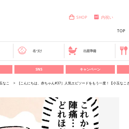
SHOP
内祝い
TOP
き
名づけ
出産準備
SNS
キャンペーン
玉なこ
[こんにちは、赤ちゃん#37］人気エピソードをもう一度！【小玉なこ