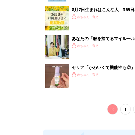
<
1
妊娠日数や
妊娠中か