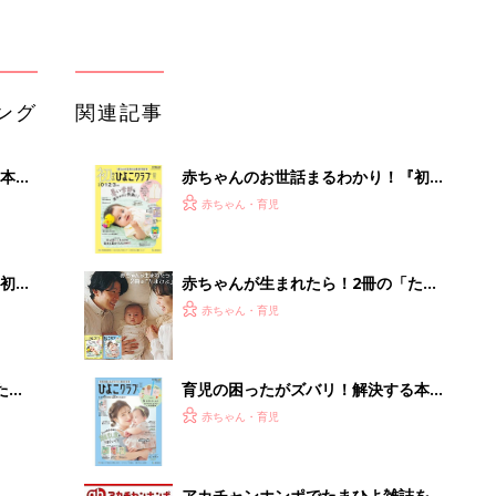
たま
育児の困ったがズバリ！解決する本
『ひよこクラブ 秋号』 4カ月～2才
赤ちゃん・育児
になるまで、育児に役立つ情報がいっ
ぱい！
アカチャンホンポでたまひよ雑誌を買
ラント
うとポイント10倍【期間限定】
赤ちゃん・育児
治療
まるごと1冊“出産準備”の本『たまご
クラブ 夏号』〈スペシャル大特集〉
赤ちゃん・育児
夫婦で予習する 出産の教科書
65歳以上の方は確認してみて「歯を抜
いたまま放置…」実は危険信号？イン
プラント始...
PR（あんしんインプラント）
Recommended by