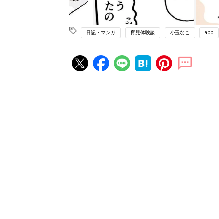
日記・マンガ
育児体験談
小玉なこ
app
赤ちゃん・育児の人気記事ランキ
育児の困ったがズバリ！解決する
『ひよこクラブ 夏号』 4カ月～
赤ちゃん・育児
になるまで、育児に役立つ情報が
ぱい！
赤ちゃんのお世話まるわかり！『
てのひよこクラブ 夏号』〈巻頭
赤ちゃん・育児
集〉初めての授乳がうまくいく！
っぱい・ミルクの基本と夏のトラ