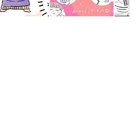
ング
関連記事
本
赤ちゃんのお世話まるわかり！『初め
2才
てのひよこクラブ 夏号』〈巻頭大特
赤ちゃん・育児
いっ
集〉初めての授乳がうまくいく！ お
っぱい・ミルクの基本と夏のトラブル
解決テク
初め
赤ちゃんが生まれたら！2冊の「たま
大特
ひよ」
赤ちゃん・育児
 お
ブル