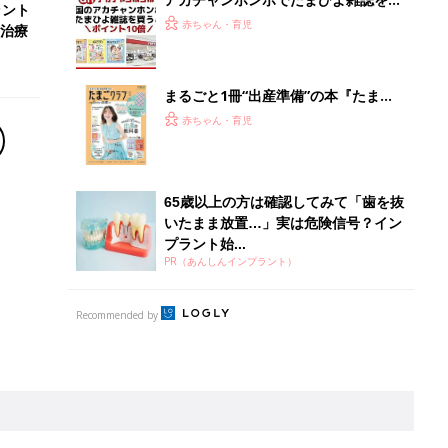
離乳食はいつから？進め方は？「たまひよ きほんの離
乳食」
授乳の悩みや初めての離乳食作りに役立つ
子育てとお金
につ
妊娠・出産・育児にかかる費用やもらえる補助
金・助成金を解説