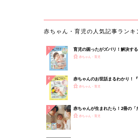
解決テク
赤ちゃんが生まれたら！2冊の「
ひよ」
赤ちゃん・育児
65歳以上の方は要確認「インプ
は保険適用か？」あなたに沿った
法や費用を...
PR（あんしんインプラント）
ランキングをもっと見る