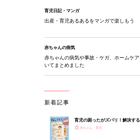
育児の困ったがズバリ！解決する
つ情報がいっぱい！
赤ちゃん・育児
8月7日生まれはこんな人 365
赤ちゃん・育児
あなたの「服を捨てるマイルー
スタイリストが喝！
赤ちゃん・育児
セリア「かわいくて機能性も◎」
赤ちゃん・育児