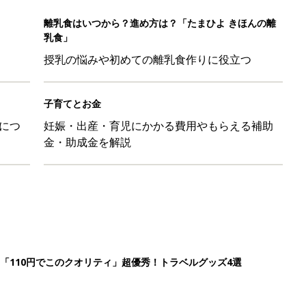
「110円でこのクオリティ」超優秀！トラベルグッズ4選
！？親が悩まされる「魔の3週目」って何？「魔の3カ月」もある
平和だな～」と感じた瞬間
日のお誕生日占い【鏡リュウジ監修】