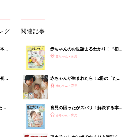
たま
育児の困ったがズバリ！解決する本
『ひよこクラブ 秋号』 4カ月～2才
赤ちゃん・育児
になるまで、育児に役立つ情報がいっ
ぱい！
アカチャンホンポでたまひよ雑誌を買
って
うとポイント10倍【期間限定】
赤ちゃん・育児
まるごと1冊“出産準備”の本『たまご
クラブ 夏号』〈スペシャル大特集〉
赤ちゃん・育児
夫婦で予習する 出産の教科書
「持ち家を売る時のNG行為」知って
るだけで得する事とは
PR（イエウール）
Recommended by