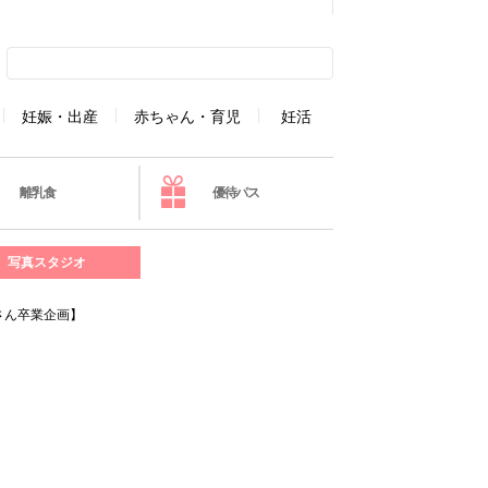
妊娠・出産
赤ちゃん・育児
妊活
離乳食
優待パス
写真スタジオ
さん卒業企画】