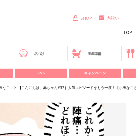
SHOP
内祝い
TOP
き
名づけ
出産準備
SNS
キャンペーン
玉なこ
[こんにちは、赤ちゃん#37］人気エピソードをもう一度！【小玉なこ