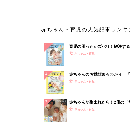
解決テク
赤ちゃんが生まれたら！2冊の「
ひよ」
赤ちゃん・育児
「持ち家を売る時のNG行為」知
るだけで得する事とは
PR（イエウール）
ランキングをもっと見る