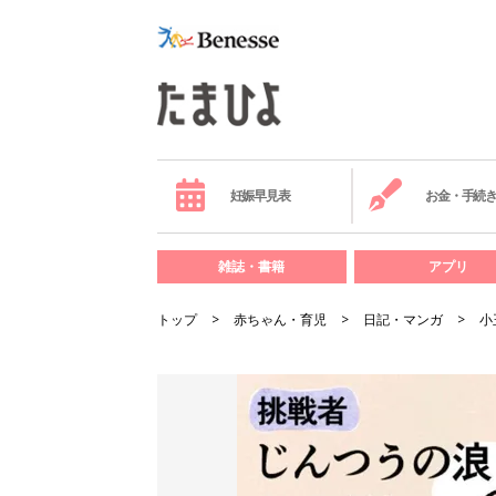
妊娠早見表
お金・手続
雑誌・書籍
アプリ
トップ
赤ちゃん・育児
日記・マンガ
小