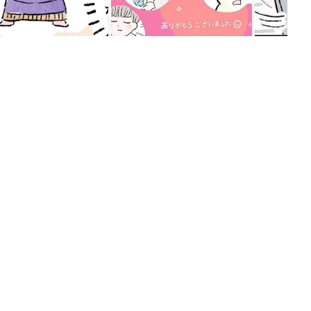
ング
関連記事
本
赤ちゃんのお世話まるわかり！『初め
2才
てのひよこクラブ 夏号』〈巻頭大特
赤ちゃん・育児
いっ
集〉初めての授乳がうまくいく！ お
っぱい・ミルクの基本と夏のトラブル
解決テク
初め
赤ちゃんが生まれたら！2冊の「たま
大特
ひよ」
赤ちゃん・育児
 お
ブル