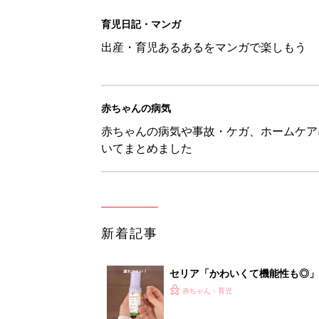
セリア「かわいくて機能性も◎」
赤ちゃん・育児
生後3週目の赤ちゃんはよく泣く
って本当？【専門家】
赤ちゃん・育児
反抗期の息子が...ママたちが「
赤ちゃん・育児
8月6日生まれはこんな人 365
赤ちゃん・育児