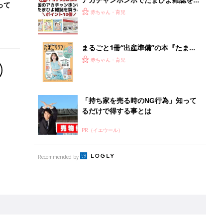
離乳食はいつから？進め方は？「たまひよ きほんの離
乳食」
授乳の悩みや初めての離乳食作りに役立つ
子育てとお金
につ
妊娠・出産・育児にかかる費用やもらえる補助
金・助成金を解説