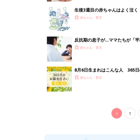
<
1
妊娠日数や
妊娠中か