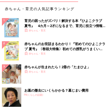
赤ちゃん・育児の人気記事ランキング
育児の困ったがズバリ！解決する本『ひよこクラブ
夏号』 4カ月～2才になるまで、育児に役立つ情報が
いっぱい！
赤ちゃん・育児
赤ちゃんのお世話まるわかり！『初めてのひよこクラ
ブ 夏号』〈巻頭大特集〉初めての授乳がうまくい
く！ おっぱい・ミルクの基本と夏のトラブル 解決テ
赤ちゃん・育児
ク
赤ちゃんが生まれたら！2冊の「たまひよ」
赤ちゃん・育児
お墓の撤去にいくらかかる？墓じまい費用
PR(くらしの話題)