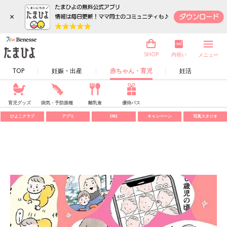
×
内祝い
SHOP
メニュー
TOP
妊娠・出産
赤ちゃん・育児
妊活
育児グッズ
病気・予防接種
離乳食
優待パス
ひよこクラブ
アプリ
SNS
キャンペーン
写真スタジオ