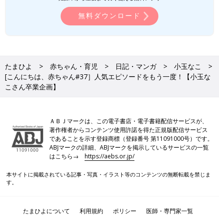
無料ダウンロード
たまひよ
赤ちゃん・育児
日記・マンガ
小玉なこ
[こんにちは、赤ちゃん#37］人気エピソードをもう一度！【小玉な
こさん卒業企画】
ＡＢＪマークは、この電子書店・電子書籍配信サービスが、
著作権者からコンテンツ使用許諾を得た正規版配信サービス
であることを示す登録商標（登録番号 第11091000号）です。
ABJマークの詳細、ABJマークを掲示しているサービスの一覧
はこちら→
https://aebs.or.jp/
本サイトに掲載されている記事・写真・イラスト等のコンテンツの無断転載を禁じま
す。
たまひよについて
利用規約
ポリシー
医師・専門家一覧