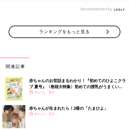
Recommended by
ランキングをもっと見る
関連記事
赤ちゃんのお世話まるわかり！『初めてのひよこクラ
ブ 夏号』〈巻頭大特集〉初めての授乳がうまくい
く！ おっぱい・ミルクの基本と夏のトラブル 解決テ
赤ちゃん・育児
ク
赤ちゃんが生まれたら！2冊の「たまひよ」
赤ちゃん・育児