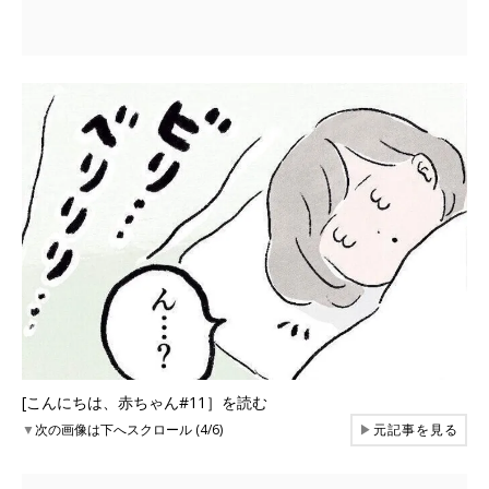
[こんにちは、赤ちゃん#11］を読む
▼
次の画像は下へスクロール (4/6)
▶
元記事を見る