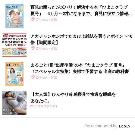
育児の困ったがズバリ！解決する本『ひよこクラブ
夏号』 4カ月～2才になるまで、育児に役立つ情報が
いっぱい！
赤ちゃん・育児
アカチャンホンポでたまひよ雑誌を買うとポイント10
倍【期間限定】
赤ちゃん・育児
まるごと1冊“出産準備”の本『たまごクラブ 夏号』
〈スペシャル大特集〉夫婦で予習する 出産の教科書
赤ちゃん・育児
【大人気】ひんやり冷感寝具で快適な睡眠を
あなたに。
PR(アイリスプラザ)
Recommended by