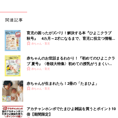
関連記事
育児の困ったがズバリ！解決する本『ひよこクラブ
秋号』 4カ月～2才になるまで、育児に役立つ情報が
いっぱい！
赤ちゃん・育児
赤ちゃんのお世話まるわかり！『初めてのひよこクラ
ブ 夏号』〈巻頭大特集〉初めての授乳がうまくい
く！ おっぱい・ミルクの基本と夏のトラブル 解決テ
赤ちゃん・育児
ク
赤ちゃんが生まれたら！2冊の「たまひよ」
赤ちゃん・育児
アカチャンホンポでたまひよ雑誌を買うとポイント10
倍【期間限定】