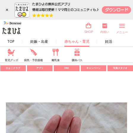
×
内祝い
SHOP
メニュー
TOP
妊娠・出産
赤ちゃん・育児
妊活
育児グッズ
病気・予防接種
離乳食
優待パス
ひよこクラブ
アプリ
SNS
キャンペーン
写真スタジオ