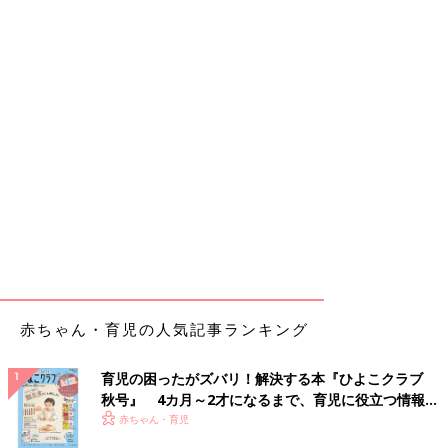
赤ちゃん・育児の人気記事ランキング
育児の困ったがズバリ！解決する本『ひよこクラブ
秋号』 4カ月～2才になるまで、育児に役立つ情報が
いっぱい！
赤ちゃん・育児