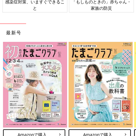
染症対策、いますぐできるこ
「もしものときの」赤ちゃん・
日
と
家族の防災
最新号
Amazonで購入
Amazonで購入