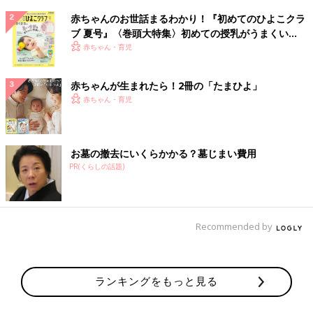
赤ちゃんのお世話まるわかり！『初めてのひよこクラ
ブ 夏号』〈巻頭大特集〉初めての授乳がうまくい
く！ おっぱい・ミルクの基本と夏のトラブル 解決テ
赤ちゃん・育児
ク
赤ちゃんが生まれたら！2冊の「たまひよ」
赤ちゃん・育児
お墓の撤去にいくらかかる？墓じまい費用
PR(くらしの話題)
Recommended by
ランキングをもっと見る