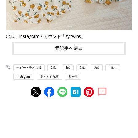
出典：Instagramアカウント「sy.twins」
元記事へ戻る
ベビー・子ども服
0歳
1歳
2歳
3歳
4歳～
Instagram
おすすめ記事
西松屋