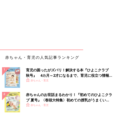
赤ちゃん・育児の人気記事ランキング
育児の困ったがズバリ！解決する本『ひよこクラブ
秋号』 4カ月～2才になるまで、育児に役立つ情報が
いっぱい！
赤ちゃん・育児
赤ちゃんのお世話まるわかり！『初めてのひよこクラ
ブ 夏号』〈巻頭大特集〉初めての授乳がうまくい
く！ おっぱい・ミルクの基本と夏のトラブル 解決テ
赤ちゃん・育児
ク