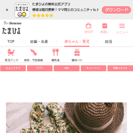
×
内祝い
SHOP
メニュー
TOP
妊娠・出産
赤ちゃん・育児
妊活
育児グッズ
病気・予防接種
離乳食
優待パス
ひよこクラブ
アプリ
SNS
キャンペーン
写真スタジオ