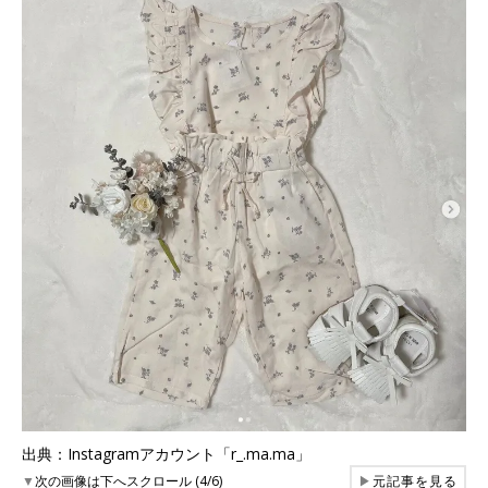
出典：Instagramアカウント「r_.ma.ma」
▼
次の画像は下へスクロール (4/6)
▶
元記事を見る