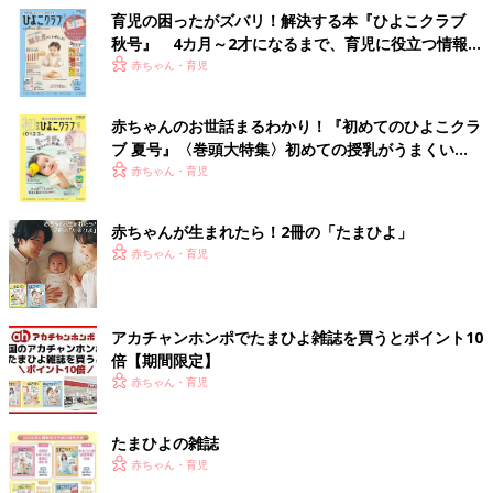
育児の困ったがズバリ！解決する本『ひよこクラブ
秋号』 4カ月～2才になるまで、育児に役立つ情報が
いっぱい！
赤ちゃん・育児
赤ちゃんのお世話まるわかり！『初めてのひよこクラ
ブ 夏号』〈巻頭大特集〉初めての授乳がうまくい
く！ おっぱい・ミルクの基本と夏のトラブル 解決テ
赤ちゃん・育児
ク
赤ちゃんが生まれたら！2冊の「たまひよ」
赤ちゃん・育児
アカチャンホンポでたまひよ雑誌を買うとポイント10
倍【期間限定】
赤ちゃん・育児
たまひよの雑誌
赤ちゃん・育児