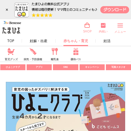
×
内祝い
SHOP
メニュー
TOP
妊娠・出産
赤ちゃん・育児
妊活
育児グッズ
病気・予防接種
離乳食
優待パス
ひよこクラブ
アプリ
SNS
キャンペーン
写真スタジオ