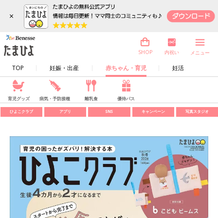
×
内祝い
SHOP
メニュー
TOP
妊娠・出産
赤ちゃん・育児
妊活
育児グッズ
病気・予防接種
離乳食
優待パス
ひよこクラブ
アプリ
SNS
キャンペーン
写真スタジオ