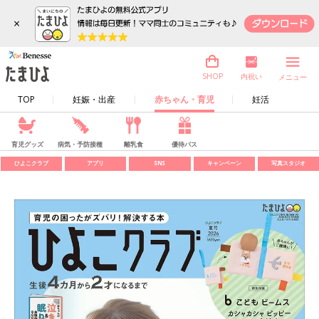
×
内祝い
SHOP
メニュー
TOP
妊娠・出産
赤ちゃん・育児
妊活
育児グッズ
病気・予防接種
離乳食
優待パス
ひよこクラブ
アプリ
SNS
キャンペーン
写真スタジオ