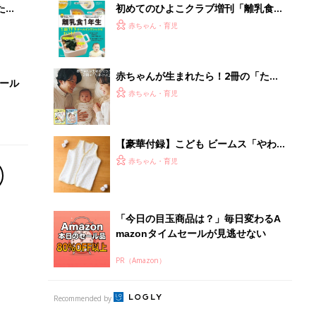
たま
初めてのひよこクラブ増刊「離乳食1
年生 1皿作るだけ！オールインワン​レ
赤ちゃん・育児
シピ」
赤ちゃんが生まれたら！2冊の「たま
セール
ひよ」
赤ちゃん・育児
【豪華付録】こども ビームス「やわ
らかコットンスリーパー」が1冊に1つ
赤ちゃん・育児
ついてくる『初めてのひよこクラブ』
春号が発売中！
「今日の目玉商品は？」毎日変わるA
mazonタイムセールが見逃せない
PR（Amazon）
Recommended by