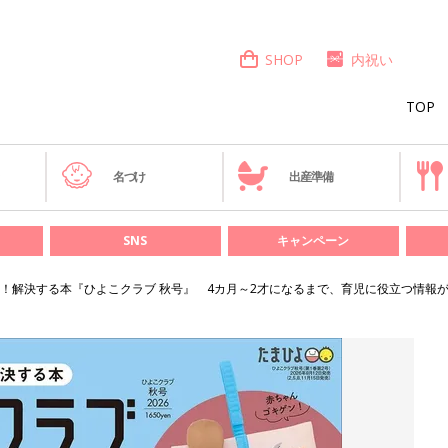
SHOP
内祝い
TOP
き
名づけ
出産準備
SNS
キャンペーン
！解決する本『ひよこクラブ 秋号』 4カ月～2才になるまで、育児に役立つ情報