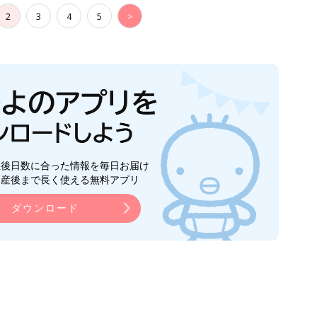
2
3
4
5
>
生後日数に合った情報を毎日お届け
ら産後まで長く使える無料アプリ
ダウンロード