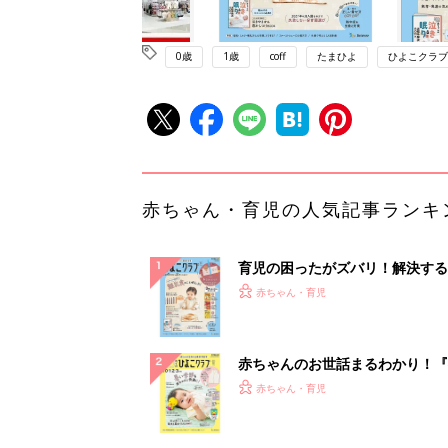
0歳
1歳
coff
たまひよ
ひよこクラブ
赤ちゃん・育児の人気記事ランキ
育児の困ったがズバリ！解決する
『ひよこクラブ 秋号』 4カ月～
赤ちゃん・育児
になるまで、育児に役立つ情報が
ぱい！
赤ちゃんのお世話まるわかり！『
てのひよこクラブ 夏号』〈巻頭
赤ちゃん・育児
集〉初めての授乳がうまくいく！
っぱい・ミルクの基本と夏のトラ
解決テク