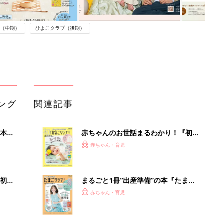
（中期）
ひよこクラブ（後期）
ング
関連記事
本
赤ちゃんのお世話まるわかり！『初め
2才
てのひよこクラブ 夏号』〈巻頭大特
赤ちゃん・育児
いっ
集〉初めての授乳がうまくいく！ お
っぱい・ミルクの基本と夏のトラブル
解決テク
初め
まるごと1冊“出産準備”の本『たまご
大特
クラブ 夏号』〈スペシャル大特集〉
赤ちゃん・育児
 お
夫婦で予習する 出産の教科書
ブル