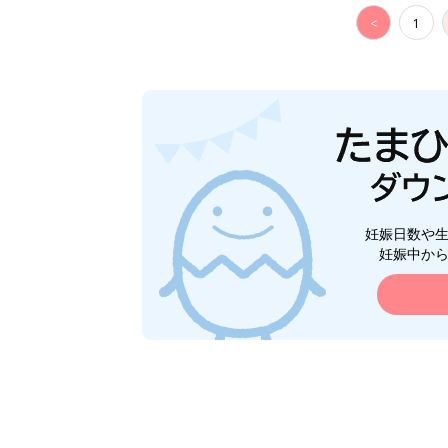
<
1
妊娠日数や
妊娠中か