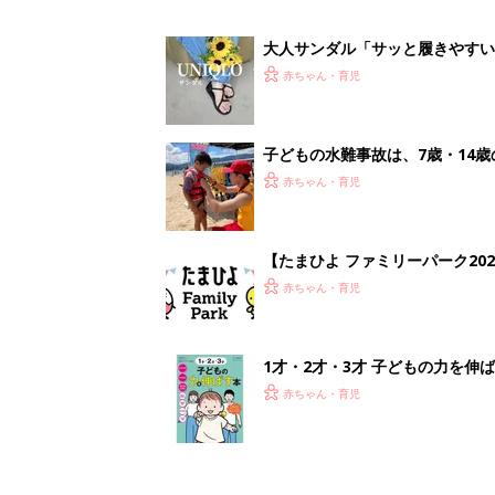
大人サンダル「サッと履きやすい
赤ちゃん・育児
子どもの水難事故は、7歳・14
まねく【専門家】
赤ちゃん・育児
【たまひよ ファミリーパーク20
赤ちゃん・育児
1才・2才・3才 子どもの力を伸
赤ちゃん・育児