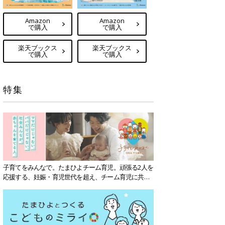
Amazon
Amazon
で購入
で購入
楽天ブックス
楽天ブックス
で購入
で購入
特集
子育てをみんなで。たまひよチーム育児。頑張る2人を
応援する、妊娠・育児世代を超え、チーム育児に共感
する社会を目指していきます。