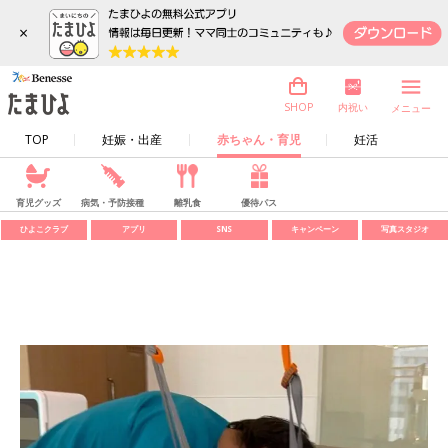
×
内祝い
SHOP
メニュー
TOP
妊娠・出産
赤ちゃん・育児
妊活
育児グッズ
病気・予防接種
離乳食
優待パス
ひよこクラブ
アプリ
SNS
キャンペーン
写真スタジオ