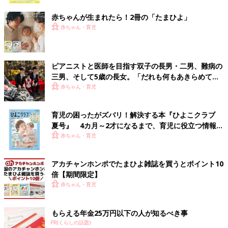
ク
赤ちゃんが生まれたら！2冊の「たまひよ」
赤ちゃん・育児
ピアニストと医師を目指す双子の長男・二男、難病の
三男、そして5歳の長女。「だれも何もあきらめてほ
しくない」母の思い
赤ちゃん・育児
育児の困ったがズバリ！解決する本『ひよこクラブ
夏号』 4カ月～2才になるまで、育児に役立つ情報が
いっぱい！
赤ちゃん・育児
アカチャンホンポでたまひよ雑誌を買うとポイント10
倍【期間限定】
赤ちゃん・育児
もらえる年金25万円以下の人が知るべき事
PR(くらしの話題)