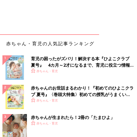
赤ちゃん・育児の人気記事ランキング
育児の困ったがズバリ！解決する本『ひよこクラブ
夏号』 4カ月～2才になるまで、育児に役立つ情報が
いっぱい！
赤ちゃん・育児
赤ちゃんのお世話まるわかり！『初めてのひよこクラ
ブ 夏号』〈巻頭大特集〉初めての授乳がうまくい
く！ おっぱい・ミルクの基本と夏のトラブル 解決テ
赤ちゃん・育児
ク
赤ちゃんが生まれたら！2冊の「たまひよ」
赤ちゃん・育児