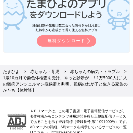
妊娠日数や生後日数に合った情報を毎日お届け
妊娠中から産後まで長く使える無料アプリ
無料ダウンロード
たまひよ
赤ちゃん・育児
赤ちゃんの病気・トラブル
1歳10カ月で染色体検査を受け、やっと診断が…！1万5000人に1人
の難病アンジェルマン症候群と判明。難病のわが子と生きる家族の
かたち【体験談】
ＡＢＪマークは、この電子書店・電子書籍配信サービスが、
著作権者からコンテンツ使用許諾を得た正規版配信サービス
であることを示す登録商標（登録番号 第11091000号）です。
ABJマークの詳細、ABJマークを掲示しているサービスの一覧
はこちら→
https://aebs.or.jp/