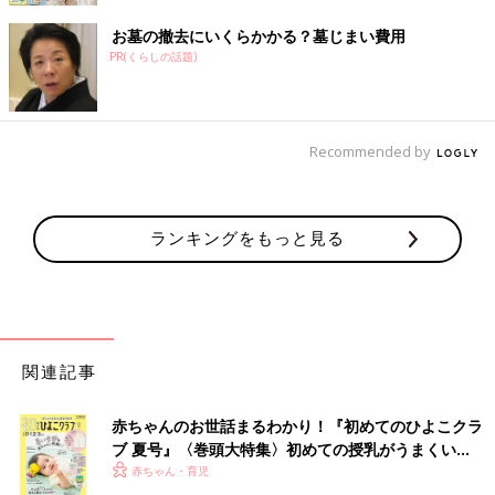
お墓の撤去にいくらかかる？墓じまい費用
PR(くらしの話題)
Recommended by
ランキングをもっと見る
関連記事
赤ちゃんのお世話まるわかり！『初めてのひよこクラ
ブ 夏号』〈巻頭大特集〉初めての授乳がうまくい
く！ おっぱい・ミルクの基本と夏のトラブル 解決テ
赤ちゃん・育児