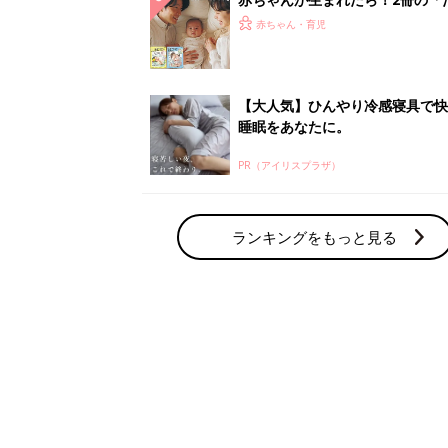
赤ちゃん・育児の人気テーマ
育児日記・マンガ
出産・育児あるあるをマンガで楽しもう
赤ちゃんの病気
赤ちゃんの病気や事故・ケガ、ホームケア
いてまとめました