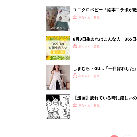
助け『ふうふう子育て ＃90』
赤ちゃん・育児
<
3
妊娠日数や
妊娠中か