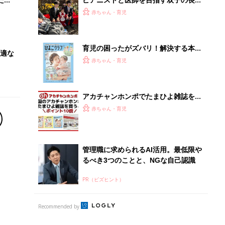
PR（ビズヒント）
Recommended by
離乳食はいつから？進め方は？「たまひよ きほんの離
乳食」
授乳の悩みや初めての離乳食作りに役立つ
子育てとお金
につ
妊娠・出産・育児にかかる費用やもらえる補助
金・助成金を解説