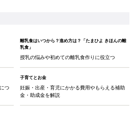
かわ！」「肌着・パジャマ・Tシャツも！」買うべき夏アイテム
日のお誕生日占い【鏡リュウジ監修】
」「体形カバーができる」この夏大人気の主役級キャミソール5選
のは、プラスアルファの提案じゃなくて、マイナスをゼロに戻す手