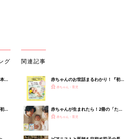
解決テク
初め
赤ちゃんが生まれたら！2冊の「たま
大特
ひよ」
赤ちゃん・育児
 お
ブル
たま
ピアニストと医師を目指す双子の長
男・二男、難病の三男、そして5歳の
赤ちゃん・育児
長女。「だれも何もあきらめてほしく
ない」母の思い
育児の困ったがズバリ！解決する本
適な
『ひよこクラブ 夏号』 4カ月～2才
赤ちゃん・育児
になるまで、育児に役立つ情報がいっ
ぱい！
アカチャンホンポでたまひよ雑誌を買
うとポイント10倍【期間限定】
赤ちゃん・育児
管理職に求められるAI活用。最低限や
るべき3つのことと、NGな自己認識