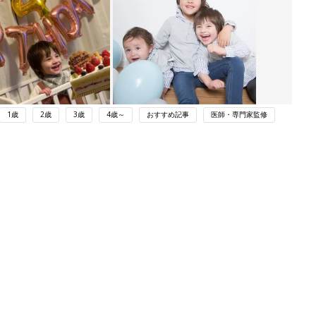
1歳
2歳
3歳
4歳～
おすすめ記事
医師・専門家監修
ング
関連記事
本
赤ちゃんのお世話まるわかり！『初め
2才
てのひよこクラブ 夏号』〈巻頭大特
赤ちゃん・育児
いっ
集〉初めての授乳がうまくいく！ お
っぱい・ミルクの基本と夏のトラブル