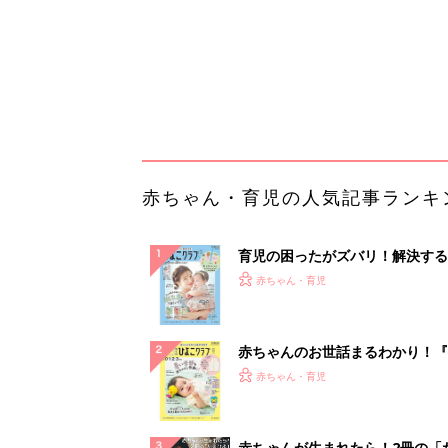
赤ちゃんのお世話まるわかり！『
てのひよこクラブ 夏号』〈巻頭
赤ちゃん・育児
集〉初めての授乳がうまくいく！
っぱい・ミルクの基本と夏のトラ
解決テク
赤ちゃんが生まれたら！2冊の「
ひよ」
赤ちゃん・育児
【大人気】ひんやり冷感寝具で快
睡眠をあなたに。
PR（アイリスプラザ）
ランキングをもっと見る