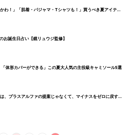
4
5
6
7
>
生後日数に合った情報を毎日お届け
ら産後まで長く使える無料アプリ
ダウンロード