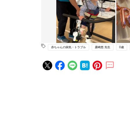
赤ちゃんの病気・トラブル
露崎悠 先生
0歳
赤ちゃん・育児の人気記事ランキ
育児の困ったがズバリ！解決する
『ひよこクラブ 夏号』 4カ月～
赤ちゃん・育児
になるまで、育児に役立つ情報が
ぱい！