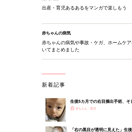
生後5カ月での右目摘出手術、そ
の生活【網膜芽細胞腫】
赤ちゃん・育児
「右の黒目が透明に見えた」生後
芽細胞腫】
赤ちゃん・育児
セリア「優秀すぎる」「小さめバ
赤ちゃん・育児
見守る目線を写真に！ママのための撮
赤ちゃん・育児
1
2