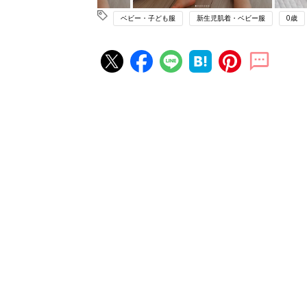
ベビー・子ども服
新生児肌着・ベビー服
0歳
赤ちゃん・育児の人気記事ランキ
育児の困ったがズバリ！解決する
『ひよこクラブ 秋号』 4カ月～
赤ちゃん・育児
になるまで、育児に役立つ情報が
ぱい！
赤ちゃんのお世話まるわかり！『
てのひよこクラブ 夏号』〈巻頭
赤ちゃん・育児
集〉初めての授乳がうまくいく！
っぱい・ミルクの基本と夏のトラ
解決テク
赤ちゃんが生まれたら！2冊の「