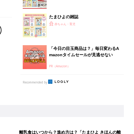
離乳食はいつから？進め方は？「たまひよ きほんの離
乳食」
授乳の悩みや初めての離乳食作りに役立つ
子育てとお金
につ
妊娠・出産・育児にかかる費用やもらえる補助
金・助成金を解説