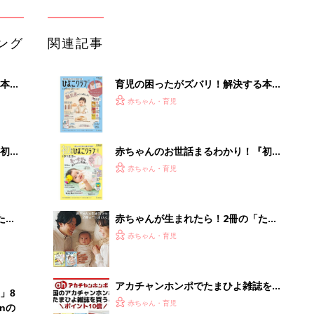
ひよ」
赤ちゃん・育児
アカチャンホンポでたまひよ雑誌を買
」8
うとポイント10倍【期間限定】
赤ちゃん・育児
nの
たまひよの雑誌
赤ちゃん・育児
「今日の目玉商品は？」毎日変わるA
mazonタイムセールが見逃せない
PR（Amazon）
Recommended by