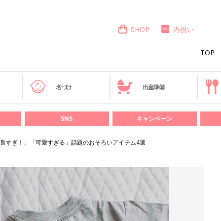
SHOP
内祝い
TOP
き
名づけ
出産準備
SNS
キャンペーン
良すぎ！」「可愛すぎる」話題のおそろいアイテム4選