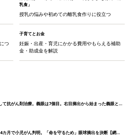
して抗がん剤治療。義眼は7個目。右目摘出から始まった義眼と
4カ月で小児がん判明。「命を守るため」眼球摘出を決断【網膜
ッグにもぴったり」話題のポーチ5選
影レシピ vol.28
3
4
5
>