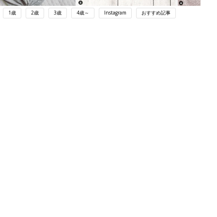
1歳
2歳
3歳
4歳～
Instagram
おすすめ記事
ング
関連記事
本
育児の困ったがズバリ！解決する本
2才
『ひよこクラブ 秋号』 4カ月～2才
赤ちゃん・育児
いっ
になるまで、育児に役立つ情報がいっ
ぱい！
初め
赤ちゃんのお世話まるわかり！『初め
大特
てのひよこクラブ 夏号』〈巻頭大特
赤ちゃん・育児
 お
集〉初めての授乳がうまくいく！ お
ブル
っぱい・ミルクの基本と夏のトラブル
解決テク
たま
赤ちゃんが生まれたら！2冊の「たま