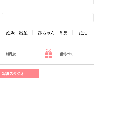
妊娠・出産
赤ちゃん・育児
妊活
離乳食
優待パス
写真スタジオ