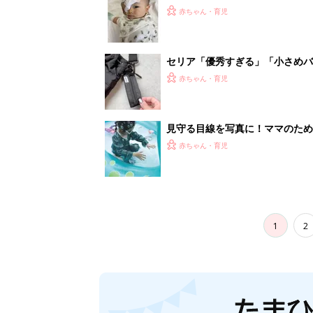
妊娠日数や
妊娠中か