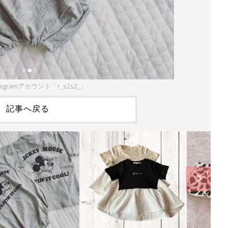
agramアカウント「r_s2s2_」
記事へ戻る