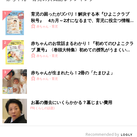
育児の困ったがズバリ！解決する本『ひよこクラブ
秋号』 4カ月～2才になるまで、育児に役立つ情報が
いっぱい！
赤ちゃん・育児
赤ちゃんのお世話まるわかり！『初めてのひよこクラ
ブ 夏号』〈巻頭大特集〉初めての授乳がうまくい
く！ おっぱい・ミルクの基本と夏のトラブル 解決テ
赤ちゃん・育児
ク
赤ちゃんが生まれたら！2冊の「たまひよ」
赤ちゃん・育児
お墓の撤去にいくらかかる？墓じまい費用
PR(くらしの話題)
Recommended by