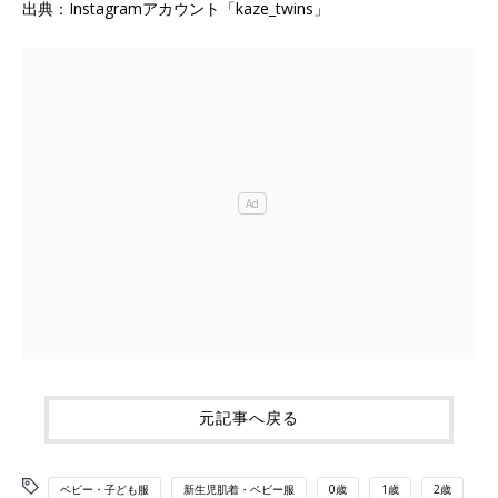
出典：Instagramアカウント「kaze_twins」
元記事へ戻る
ベビー・子ども服
新生児肌着・ベビー服
0歳
1歳
2歳