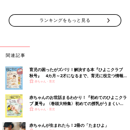
ランキングをもっと見る
関連記事
育児の困ったがズバリ！解決する本『ひよこクラブ
秋号』 4カ月～2才になるまで、育児に役立つ情報が
いっぱい！
赤ちゃん・育児
赤ちゃんのお世話まるわかり！『初めてのひよこクラ
ブ 夏号』〈巻頭大特集〉初めての授乳がうまくい
く！ おっぱい・ミルクの基本と夏のトラブル 解決テ
赤ちゃん・育児
ク
赤ちゃんが生まれたら！2冊の「たまひよ」