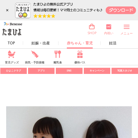
×
内祝い
SHOP
メニュー
TOP
妊娠・出産
赤ちゃん・育児
妊活
育児グッズ
病気・予防接種
離乳食
優待パス
ひよこクラブ
アプリ
SNS
キャンペーン
写真スタジオ