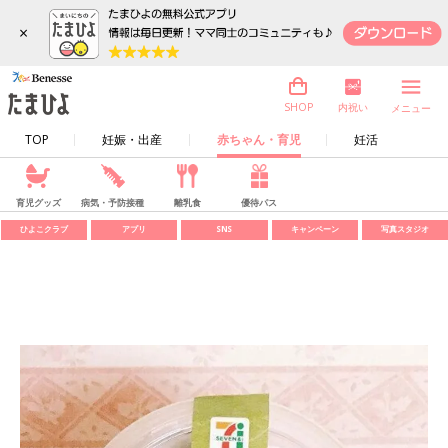
×
内祝い
SHOP
メニュー
TOP
妊娠・出産
赤ちゃん・育児
妊活
育児グッズ
病気・予防接種
離乳食
優待パス
ひよこクラブ
アプリ
SNS
キャンペーン
写真スタジオ