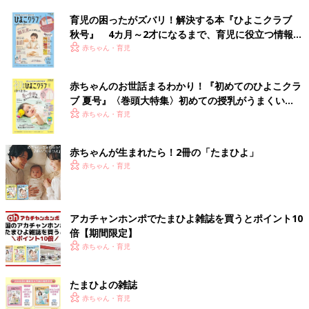
育児の困ったがズバリ！解決する本『ひよこクラブ
秋号』 4カ月～2才になるまで、育児に役立つ情報が
いっぱい！
赤ちゃん・育児
赤ちゃんのお世話まるわかり！『初めてのひよこクラ
ブ 夏号』〈巻頭大特集〉初めての授乳がうまくい
く！ おっぱい・ミルクの基本と夏のトラブル 解決テ
赤ちゃん・育児
ク
赤ちゃんが生まれたら！2冊の「たまひよ」
赤ちゃん・育児
アカチャンホンポでたまひよ雑誌を買うとポイント10
倍【期間限定】
赤ちゃん・育児
たまひよの雑誌
赤ちゃん・育児