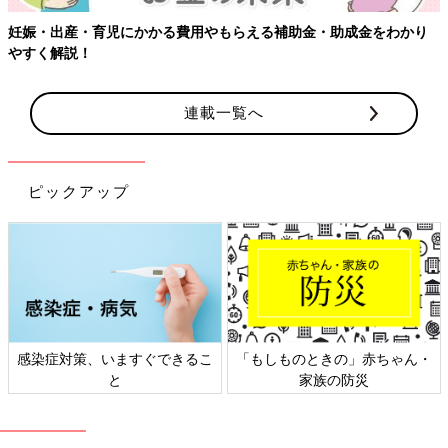
用やもらえる補助金・助成金をわかり
【ワクチン接種できるものも
連載一覧へ
ピックアップ
できるこ
「もしものときの」赤ちゃん・
日本外来小児科学会リ
家族の防災
ト検討会