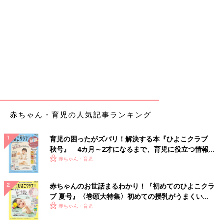
赤ちゃん・育児の人気記事ランキング
育児の困ったがズバリ！解決する本『ひよこクラブ
秋号』 4カ月～2才になるまで、育児に役立つ情報が
いっぱい！
赤ちゃん・育児
赤ちゃんのお世話まるわかり！『初めてのひよこクラ
ブ 夏号』〈巻頭大特集〉初めての授乳がうまくい
く！ おっぱい・ミルクの基本と夏のトラブル 解決テ
赤ちゃん・育児
ク