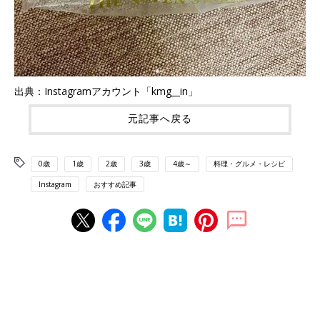
出典：Instagramアカウント「kmg__in」
元記事へ戻る
0歳
1歳
2歳
3歳
4歳～
料理・グルメ・レシピ
Instagram
おすすめ記事