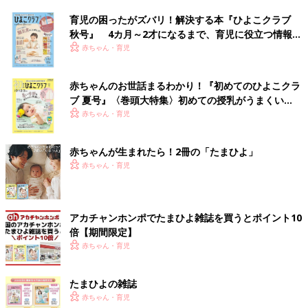
育児の困ったがズバリ！解決する本『ひよこクラブ
秋号』 4カ月～2才になるまで、育児に役立つ情報が
いっぱい！
赤ちゃん・育児
赤ちゃんのお世話まるわかり！『初めてのひよこクラ
ブ 夏号』〈巻頭大特集〉初めての授乳がうまくい
く！ おっぱい・ミルクの基本と夏のトラブル 解決テ
赤ちゃん・育児
ク
赤ちゃんが生まれたら！2冊の「たまひよ」
赤ちゃん・育児
アカチャンホンポでたまひよ雑誌を買うとポイント10
倍【期間限定】
赤ちゃん・育児
たまひよの雑誌
赤ちゃん・育児