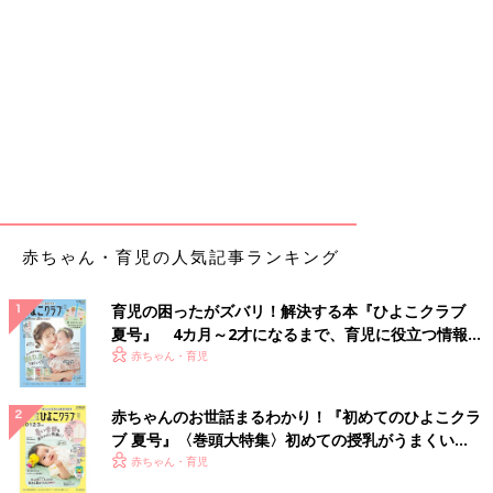
赤ちゃん・育児の人気記事ランキング
育児の困ったがズバリ！解決する本『ひよこクラブ
夏号』 4カ月～2才になるまで、育児に役立つ情報が
いっぱい！
赤ちゃん・育児
赤ちゃんのお世話まるわかり！『初めてのひよこクラ
ブ 夏号』〈巻頭大特集〉初めての授乳がうまくい
く！ おっぱい・ミルクの基本と夏のトラブル 解決テ
赤ちゃん・育児
ク