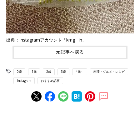
出典：Instagramアカウント「kmg__in」
元記事へ戻る
0歳
1歳
2歳
3歳
4歳～
料理・グルメ・レシピ
Instagram
おすすめ記事