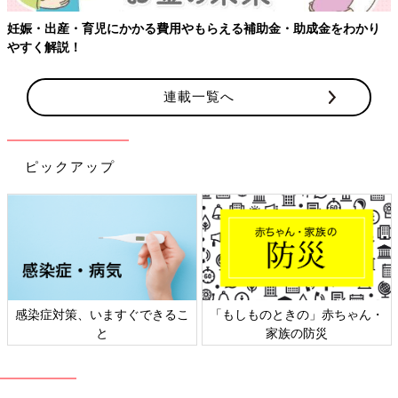
かり
【ワクチン接種できるものも】妊婦の感染症対策、知っておい
連載一覧へ
ピックアップ
赤ちゃん・
日本外来小児科学会リーフレッ
六星占術 細木かおり
災
ト検討会
相談