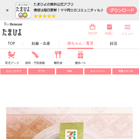
×
内祝い
SHOP
メニュー
TOP
妊娠・出産
赤ちゃん・育児
妊活
育児グッズ
病気・予防接種
離乳食
優待パス
ひよこクラブ
アプリ
SNS
キャンペーン
写真スタジオ