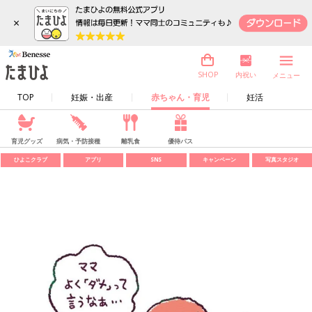
×
内祝い
SHOP
メニュー
TOP
妊娠・出産
赤ちゃん・育児
妊活
育児グッズ
病気・予防接種
離乳食
優待パス
ひよこクラブ
アプリ
SNS
キャンペーン
写真スタジオ