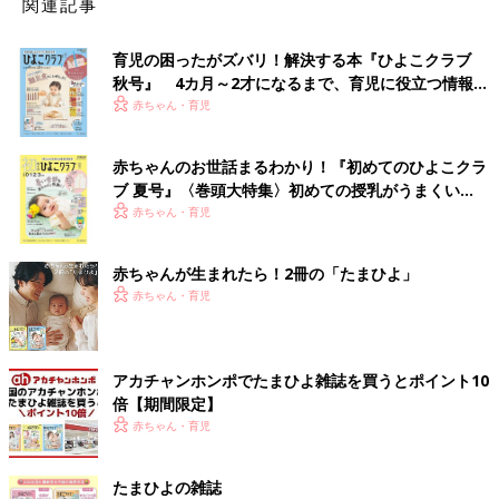
関連記事
育児の困ったがズバリ！解決する本『ひよこクラブ
秋号』 4カ月～2才になるまで、育児に役立つ情報が
いっぱい！
赤ちゃん・育児
赤ちゃんのお世話まるわかり！『初めてのひよこクラ
ブ 夏号』〈巻頭大特集〉初めての授乳がうまくい
く！ おっぱい・ミルクの基本と夏のトラブル 解決テ
赤ちゃん・育児
ク
赤ちゃんが生まれたら！2冊の「たまひよ」
赤ちゃん・育児
アカチャンホンポでたまひよ雑誌を買うとポイント10
倍【期間限定】
赤ちゃん・育児
たまひよの雑誌