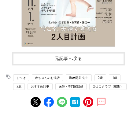
元記事へ戻る
しつけ
赤ちゃんのお世話
塩﨑尚美 先生
0歳
1歳
2歳
おすすめ記事
医師・専門家監修
ひよこクラブ（後期）