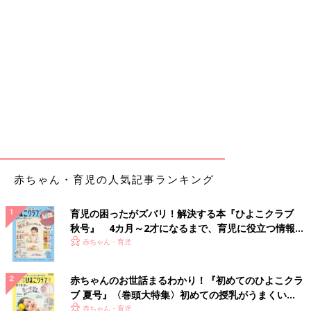
赤ちゃん・育児の人気記事ランキング
育児の困ったがズバリ！解決する本『ひよこクラブ
秋号』 4カ月～2才になるまで、育児に役立つ情報が
いっぱい！
赤ちゃん・育児
赤ちゃんのお世話まるわかり！『初めてのひよこクラ
ブ 夏号』〈巻頭大特集〉初めての授乳がうまくい
く！ おっぱい・ミルクの基本と夏のトラブル 解決テ
赤ちゃん・育児