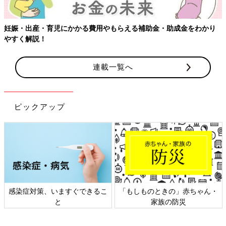
金をわかり
連載一覧へ
ピックアップ
ときの」赤ちゃん・
日本外来小児科学会リーフレッ
六星占術 細
家族の防災
ト検討会