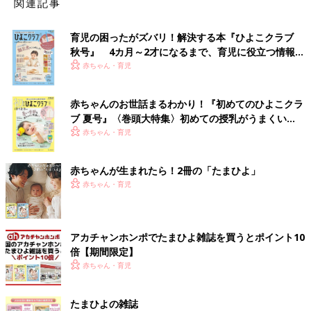
関連記事
育児の困ったがズバリ！解決する本『ひよこクラブ
秋号』 4カ月～2才になるまで、育児に役立つ情報が
いっぱい！
赤ちゃん・育児
赤ちゃんのお世話まるわかり！『初めてのひよこクラ
ブ 夏号』〈巻頭大特集〉初めての授乳がうまくい
く！ おっぱい・ミルクの基本と夏のトラブル 解決テ
赤ちゃん・育児
ク
赤ちゃんが生まれたら！2冊の「たまひよ」
赤ちゃん・育児
アカチャンホンポでたまひよ雑誌を買うとポイント10
倍【期間限定】
赤ちゃん・育児
たまひよの雑誌