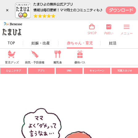
×
内祝い
SHOP
メニュー
TOP
妊娠・出産
赤ちゃん・育児
妊活
育児グッズ
病気・予防接種
離乳食
優待パス
ひよこクラブ
アプリ
SNS
キャンペーン
写真スタジオ