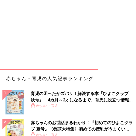
赤ちゃん・育児の人気記事ランキング
育児の困ったがズバリ！解決する本『ひよこクラブ
秋号』 4カ月～2才になるまで、育児に役立つ情報が
いっぱい！
赤ちゃん・育児
赤ちゃんのお世話まるわかり！『初めてのひよこクラ
ブ 夏号』〈巻頭大特集〉初めての授乳がうまくい
く！ おっぱい・ミルクの基本と夏のトラブル 解決テ
赤ちゃん・育児