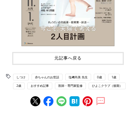
元記事へ戻る
しつけ
赤ちゃんのお世話
塩﨑尚美 先生
0歳
1歳
2歳
おすすめ記事
医師・専門家監修
ひよこクラブ（後期）