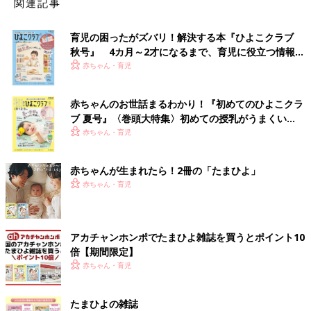
関連記事
育児の困ったがズバリ！解決する本『ひよこクラブ
秋号』 4カ月～2才になるまで、育児に役立つ情報が
いっぱい！
赤ちゃん・育児
赤ちゃんのお世話まるわかり！『初めてのひよこクラ
ブ 夏号』〈巻頭大特集〉初めての授乳がうまくい
く！ おっぱい・ミルクの基本と夏のトラブル 解決テ
赤ちゃん・育児
ク
赤ちゃんが生まれたら！2冊の「たまひよ」
赤ちゃん・育児
アカチャンホンポでたまひよ雑誌を買うとポイント10
倍【期間限定】
赤ちゃん・育児
たまひよの雑誌