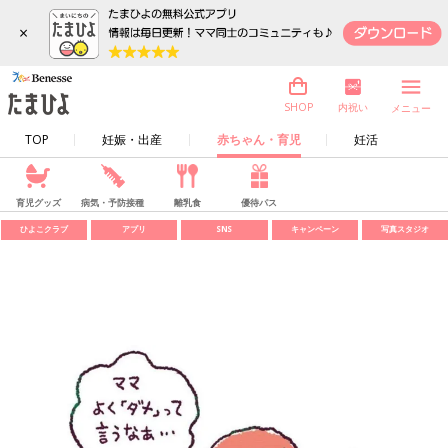
×
内祝い
SHOP
メニュー
TOP
妊娠・出産
赤ちゃん・育児
妊活
育児グッズ
病気・予防接種
離乳食
優待パス
ひよこクラブ
アプリ
SNS
キャンペーン
写真スタジオ