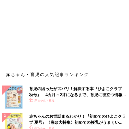
赤ちゃん・育児の人気記事ランキング
育児の困ったがズバリ！解決する本『ひよこクラブ
秋号』 4カ月～2才になるまで、育児に役立つ情報が
いっぱい！
赤ちゃん・育児
赤ちゃんのお世話まるわかり！『初めてのひよこクラ
ブ 夏号』〈巻頭大特集〉初めての授乳がうまくい
く！ おっぱい・ミルクの基本と夏のトラブル 解決テ
赤ちゃん・育児