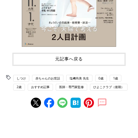
元記事へ戻る
しつけ
赤ちゃんのお世話
塩﨑尚美 先生
0歳
1歳
2歳
おすすめ記事
医師・専門家監修
ひよこクラブ（後期）