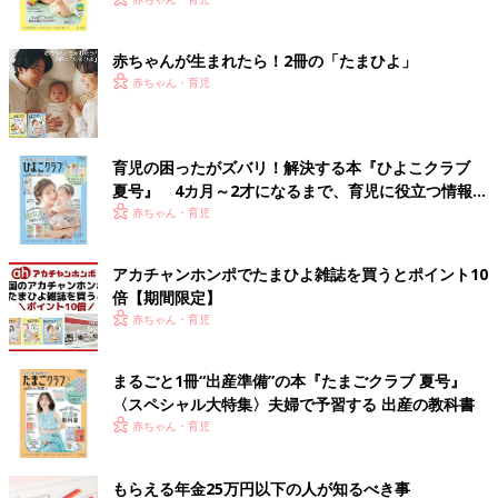
く！ おっぱい・ミルクの基本と夏のトラブル 解決テ
ク
赤ちゃんが生まれたら！2冊の「たまひよ」
赤ちゃん・育児
育児の困ったがズバリ！解決する本『ひよこクラブ
夏号』 4カ月～2才になるまで、育児に役立つ情報が
いっぱい！
赤ちゃん・育児
アカチャンホンポでたまひよ雑誌を買うとポイント10
倍【期間限定】
赤ちゃん・育児
まるごと1冊“出産準備”の本『たまごクラブ 夏号』
〈スペシャル大特集〉夫婦で予習する 出産の教科書
赤ちゃん・育児
もらえる年金25万円以下の人が知るべき事