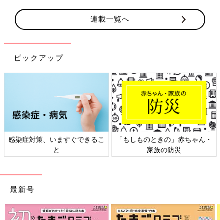
連載一覧へ
ピックアップ
きるこ
「もしものときの」赤ちゃん・
日本外来小児科学会リーフ
家族の防災
ト検討会
最新号