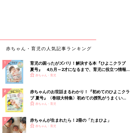
赤ちゃん・育児の人気記事ランキング
育児の困ったがズバリ！解決する本『ひよこクラブ
夏号』 4カ月～2才になるまで、育児に役立つ情報が
いっぱい！
赤ちゃん・育児
赤ちゃんのお世話まるわかり！『初めてのひよこクラ
ブ 夏号』〈巻頭大特集〉初めての授乳がうまくい
く！ おっぱい・ミルクの基本と夏のトラブル 解決テ
赤ちゃん・育児
ク
赤ちゃんが生まれたら！2冊の「たまひよ」
赤ちゃん・育児