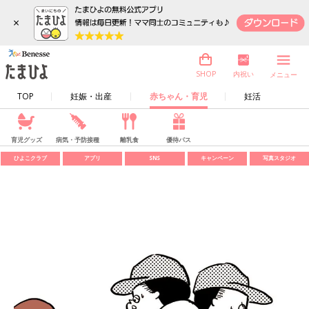
×
内祝い
SHOP
メニュー
TOP
妊娠・出産
赤ちゃん・育児
妊活
育児グッズ
病気・予防接種
離乳食
優待パス
ひよこクラブ
アプリ
SNS
キャンペーン
写真スタジオ