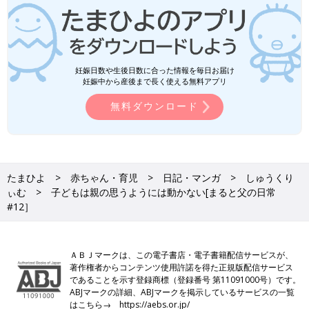
妊娠日数や生後日数に合った情報を毎日お届け
妊娠中から産後まで長く使える無料アプリ
無料ダウンロード
たまひよ
赤ちゃん・育児
日記・マンガ
しゅうくり
ぃむ
子どもは親の思うようには動かない[まると父の日常
#12］
ＡＢＪマークは、この電子書店・電子書籍配信サービスが、
著作権者からコンテンツ使用許諾を得た正規版配信サービス
であることを示す登録商標（登録番号 第11091000号）です。
ABJマークの詳細、ABJマークを掲示しているサービスの一覧
はこちら→
https://aebs.or.jp/