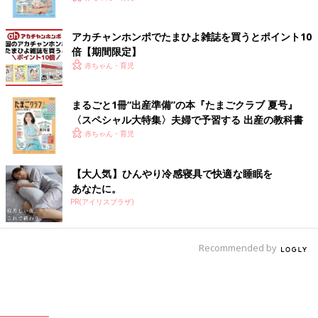
アカチャンホンポでたまひよ雑誌を買うとポイント10
倍【期間限定】
赤ちゃん・育児
まるごと1冊“出産準備”の本『たまごクラブ 夏号』
〈スペシャル大特集〉夫婦で予習する 出産の教科書
赤ちゃん・育児
【大人気】ひんやり冷感寝具で快適な睡眠を
あなたに。
PR(アイリスプラザ)
Recommended by