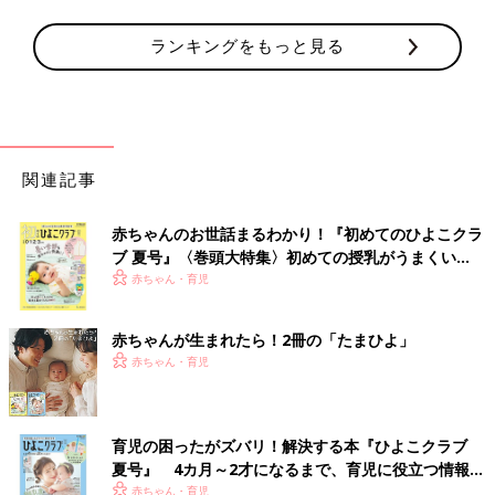
ランキングをもっと見る
関連記事
赤ちゃんのお世話まるわかり！『初めてのひよこクラ
ブ 夏号』〈巻頭大特集〉初めての授乳がうまくい
く！ おっぱい・ミルクの基本と夏のトラブル 解決テ
赤ちゃん・育児
ク
赤ちゃんが生まれたら！2冊の「たまひよ」
赤ちゃん・育児
育児の困ったがズバリ！解決する本『ひよこクラブ
夏号』 4カ月～2才になるまで、育児に役立つ情報が
いっぱい！
赤ちゃん・育児