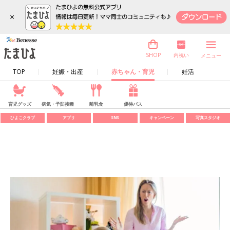
×
内祝い
SHOP
メニュー
TOP
妊娠・出産
赤ちゃん・育児
妊活
育児グッズ
病気・予防接種
離乳食
優待パス
ひよこクラブ
アプリ
SNS
キャンペーン
写真スタジオ