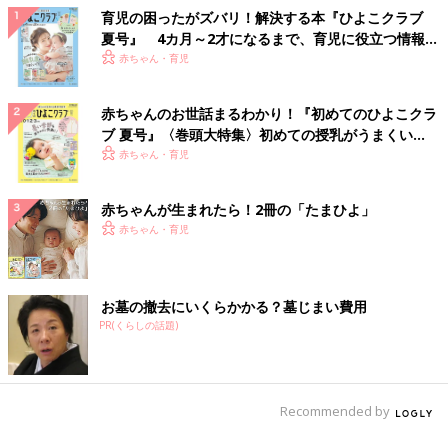
育児の困ったがズバリ！解決する本『ひよこクラブ
夏号』 4カ月～2才になるまで、育児に役立つ情報が
いっぱい！
赤ちゃん・育児
赤ちゃんのお世話まるわかり！『初めてのひよこクラ
ブ 夏号』〈巻頭大特集〉初めての授乳がうまくい
く！ おっぱい・ミルクの基本と夏のトラブル 解決テ
赤ちゃん・育児
ク
赤ちゃんが生まれたら！2冊の「たまひよ」
赤ちゃん・育児
お墓の撤去にいくらかかる？墓じまい費用
PR(くらしの話題)
Recommended by