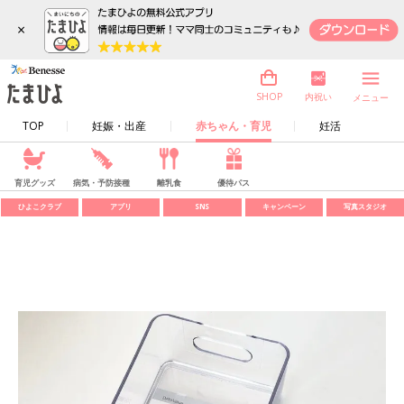
×
内祝い
SHOP
メニュー
TOP
妊娠・出産
赤ちゃん・育児
妊活
育児グッズ
病気・予防接種
離乳食
優待パス
ひよこクラブ
アプリ
SNS
キャンペーン
写真スタジオ