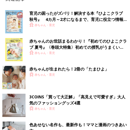
育児の困ったがズバリ！解決する本『ひよこクラブ
秋号』 4カ月～2才になるまで、育児に役立つ情報が
いっぱい！
赤ちゃん・育児
赤ちゃんのお世話まるわかり！『初めてのひよこクラ
ブ 夏号』〈巻頭大特集〉初めての授乳がうまくい
く！ おっぱい・ミルクの基本と夏のトラブル 解決テ
赤ちゃん・育児
ク
赤ちゃんが生まれたら！2冊の「たまひよ」
赤ちゃん・育児
3COINS「買って大正解」「高見えで可愛すぎ」大人
気のファッショングッズ4選
赤ちゃん・育児
色あせない名作も、最新作も！ママと漫画のつきあい