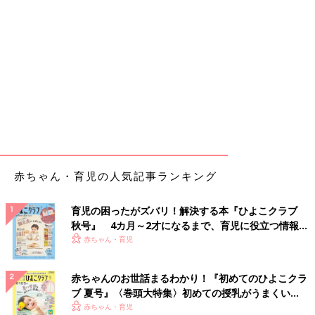
赤ちゃん・育児の人気記事ランキング
育児の困ったがズバリ！解決する本『ひよこクラブ
秋号』 4カ月～2才になるまで、育児に役立つ情報が
いっぱい！
赤ちゃん・育児
赤ちゃんのお世話まるわかり！『初めてのひよこクラ
ブ 夏号』〈巻頭大特集〉初めての授乳がうまくい
く！ おっぱい・ミルクの基本と夏のトラブル 解決テ
赤ちゃん・育児