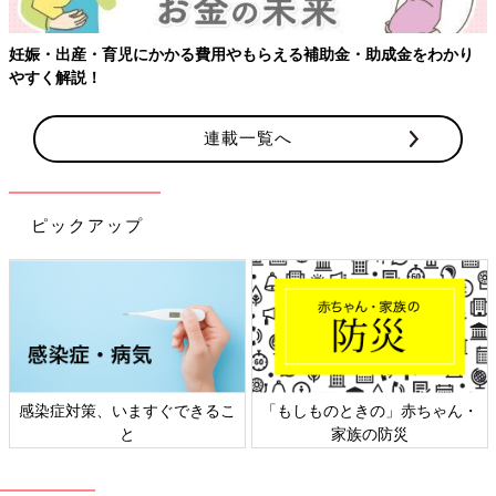
わかり
連載一覧へ
ピックアップ
ときの」赤ちゃん・
日本外来小児科学会リーフレッ
六星占術 細
家族の防災
ト検討会