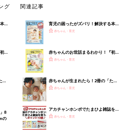
ング
関連記事
本
育児の困ったがズバリ！解決する本
2才
『ひよこクラブ 秋号』 4カ月～2才
赤ちゃん・育児
いっ
になるまで、育児に役立つ情報がいっ
ぱい！
初め
赤ちゃんのお世話まるわかり！『初め
大特
てのひよこクラブ 夏号』〈巻頭大特
赤ちゃん・育児
 お
集〉初めての授乳がうまくいく！ お
ブル
っぱい・ミルクの基本と夏のトラブル
解決テク
たま
赤ちゃんが生まれたら！2冊の「たま
ひよ」
赤ちゃん・育児
アカチャンホンポでたまひよ雑誌を買
」8
うとポイント10倍【期間限定】
赤ちゃん・育児
nの