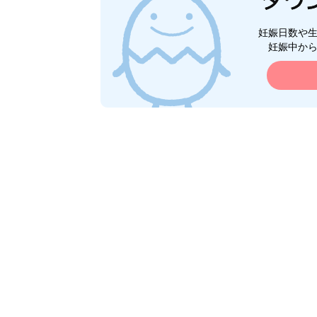
妊娠日数や
妊娠中か