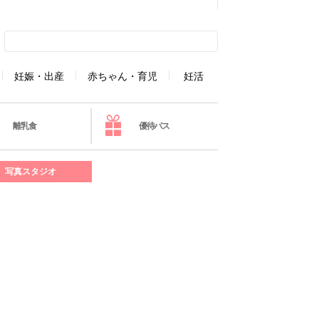
妊娠・出産
赤ちゃん・育児
妊活
離乳食
優待パス
写真スタジオ