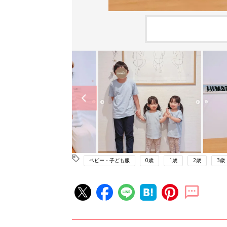
ベビー・子ども服
0歳
1歳
2歳
3歳