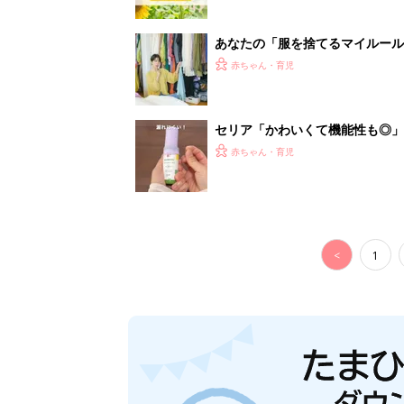
あなたの「服を捨てるマイルー
スタイリストが喝！
赤ちゃん・育児
セリア「かわいくて機能性も◎」
赤ちゃん・育児
<
1