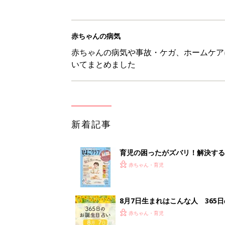
赤ちゃんの病気
赤ちゃんの病気や事故・ケガ、ホームケア
いてまとめました
新着記事
育児の困ったがズバリ！解決する
つ情報がいっぱい！
赤ちゃん・育児
8月7日生まれはこんな人 365
赤ちゃん・育児