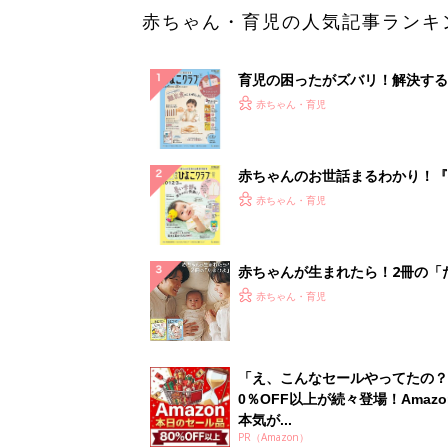
赤ちゃん・育児の人気記事ランキ
育児の困ったがズバリ！解決する
『ひよこクラブ 秋号』 4カ月～
赤ちゃん・育児
になるまで、育児に役立つ情報が
ぱい！
赤ちゃんのお世話まるわかり！『
てのひよこクラブ 夏号』〈巻頭
赤ちゃん・育児
集〉初めての授乳がうまくいく！
っぱい・ミルクの基本と夏のトラ
解決テク
赤ちゃんが生まれたら！2冊の「
ひよ」
赤ちゃん・育児
「え、こんなセールやってたの？
0％OFF以上が続々登場！Amazo
本気が...
PR（Amazon）