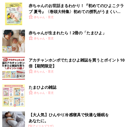
赤ちゃんのお世話まるわかり！『初めてのひよこクラ
ブ 夏号』〈巻頭大特集〉初めての授乳がうまくい
く！ おっぱい・ミルクの基本と夏のトラブル 解決テ
赤ちゃん・育児
ク
赤ちゃんが生まれたら！2冊の「たまひよ」
赤ちゃん・育児
アカチャンホンポでたまひよ雑誌を買うとポイント10
倍【期間限定】
赤ちゃん・育児
たまひよの雑誌
赤ちゃん・育児
【大人気】ひんやり冷感寝具で快適な睡眠を
あなたに。
PR(アイリスプラザ)