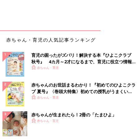
赤ちゃん・育児の人気記事ランキング
育児の困ったがズバリ！解決する本『ひよこクラブ
秋号』 4カ月～2才になるまで、育児に役立つ情報が
いっぱい！
赤ちゃん・育児
赤ちゃんのお世話まるわかり！『初めてのひよこクラ
ブ 夏号』〈巻頭大特集〉初めての授乳がうまくい
く！ おっぱい・ミルクの基本と夏のトラブル 解決テ
赤ちゃん・育児
ク
赤ちゃんが生まれたら！2冊の「たまひよ」
赤ちゃん・育児