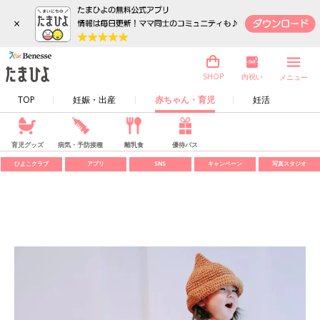
×
内祝い
SHOP
メニュー
TOP
妊娠・出産
赤ちゃん・育児
妊活
育児グッズ
病気・予防接種
離乳食
優待パス
ひよこクラブ
アプリ
SNS
キャンペーン
写真スタジオ