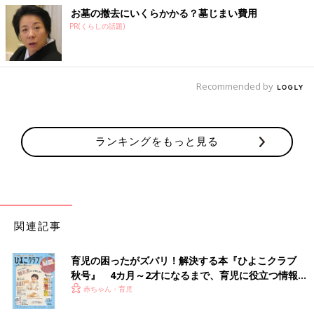
お墓の撤去にいくらかかる？墓じまい費用
PR(くらしの話題)
Recommended by
ランキングをもっと見る
関連記事
育児の困ったがズバリ！解決する本『ひよこクラブ
秋号』 4カ月～2才になるまで、育児に役立つ情報が
いっぱい！
赤ちゃん・育児