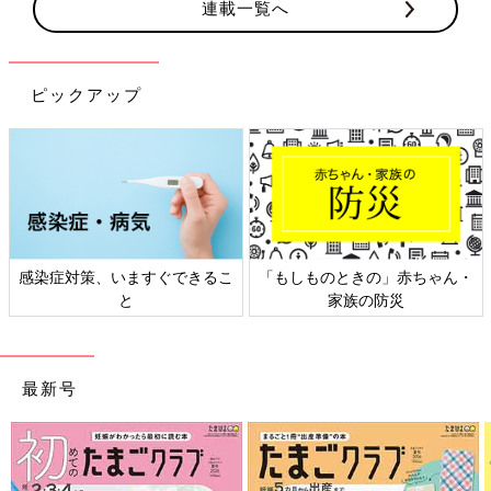
連載一覧へ
ピックアップ
の」赤ちゃん・
日本外来小児科学会リーフレッ
六星占術 細木か
防災
ト検討会
相談
最新号