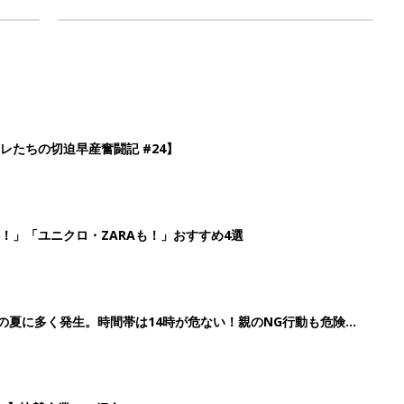
レたちの切迫早産奮闘記 #24】
！」「ユニクロ・ZARAも！」おすすめ4選
歳の夏に多く発生。時間帯は14時が危ない！親のNG行動も危険を