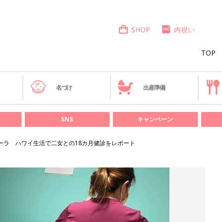
SHOP
内祝い
TOP
き
名づけ
出産準備
SNS
キャンペーン
ーラ ハワイ生活で二女との18カ月健診をレポート