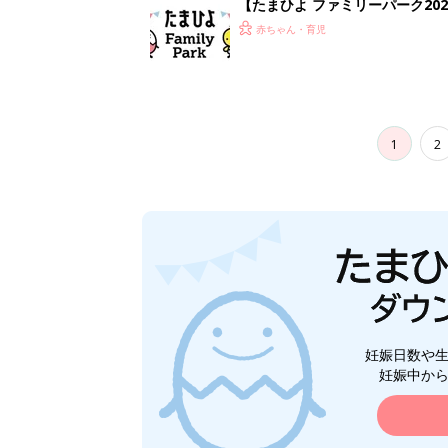
【たまひよ ファミリーパーク20
赤ちゃん・育児
1
2
妊娠日数や
妊娠中か