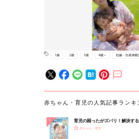
1歳
2歳
3歳
4歳～
妊娠・出産体験
赤ちゃん・育児の人気記事ランキ
育児の困ったがズバリ！解決する
『ひよこクラブ 夏号』 4カ月～
赤ちゃん・育児
になるまで、育児に役立つ情報が