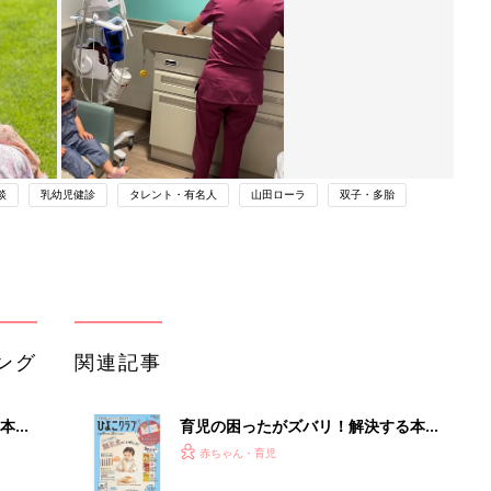
談
乳幼児健診
タレント・有名人
山田ローラ
双子・多胎
ング
関連記事
本
育児の困ったがズバリ！解決する本
2才
『ひよこクラブ 秋号』 4カ月～2才
赤ちゃん・育児
いっ
になるまで、育児に役立つ情報がいっ