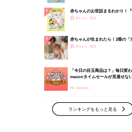
ぱい！
赤ちゃんのお世話まるわかり！『
てのひよこクラブ 夏号』〈巻頭
赤ちゃん・育児
集〉初めての授乳がうまくいく！
っぱい・ミルクの基本と夏のトラ
解決テク
赤ちゃんが生まれたら！2冊の「
ひよ」
赤ちゃん・育児
「今日の目玉商品は？」毎日変わ
mazonタイムセールが見逃せな
PR（Amazon）
ランキングをもっと見る