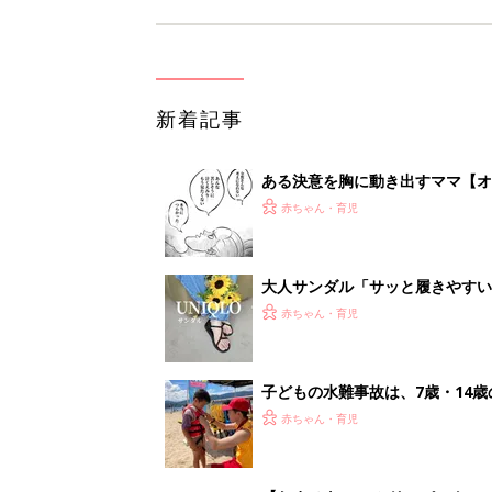
新着記事
ある決意を胸に動き出すママ【オ
赤ちゃん・育児
大人サンダル「サッと履きやすい
赤ちゃん・育児
子どもの水難事故は、7歳・14
まねく【専門家】
赤ちゃん・育児