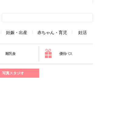
妊娠・出産
赤ちゃん・育児
妊活
離乳食
優待パス
写真スタジオ