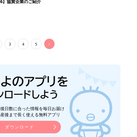
26】協賛企業のご紹介
3
4
5
>
生後日数に合った情報を毎日お届け
ら産後まで長く使える無料アプリ
ダウンロード