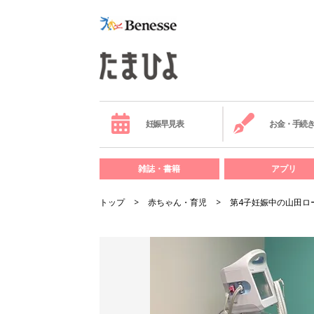
妊娠早見表
お金・手続
雑誌・書籍
アプリ
トップ
赤ちゃん・育児
第4子妊娠中の山田ロ