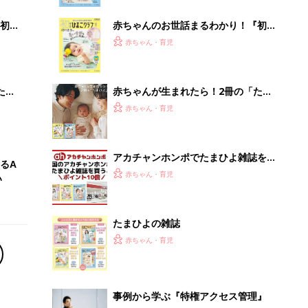
ぱい！
初め
赤ちゃんのお世話まるわかり！『初め
大特
てのひよこクラブ 夏号』〈巻頭大特
赤ちゃん・育児
 お
集〉初めての授乳がうまくいく！ お
ブル
っぱい・ミルクの基本と夏のトラブル
解決テク
たま
赤ちゃんが生まれたら！2冊の「たま
ひよ」
赤ちゃん・育児
アカチャンホンポでたまひよ雑誌を買
るA
うとポイント10倍【期間限定】
赤ちゃん・育児
い
たまひよの雑誌
赤ちゃん・育児
事例から学ぶ『特権アクセス管理』