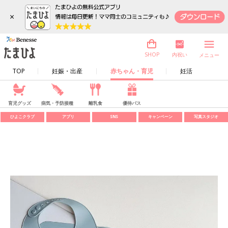
×
内祝い
SHOP
メニュー
TOP
妊娠・出産
赤ちゃん・育児
妊活
育児グッズ
病気・予防接種
離乳食
優待パス
ひよこクラブ
アプリ
SNS
キャンペーン
写真スタジオ