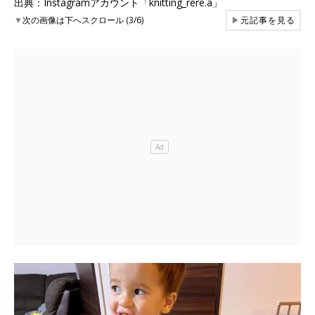
出典：Instagramアカウント「knitting_rere.a」
▼
次の画像は下へスクロール (3/6)
▶
元記事を見る