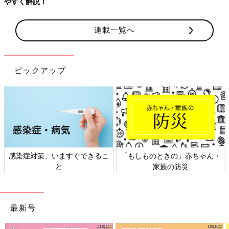
連載一覧へ
ピックアップ
すぐできるこ
「もしものときの」赤ちゃん・
日本外来小児科学会
家族の防災
ト検討会
最新号