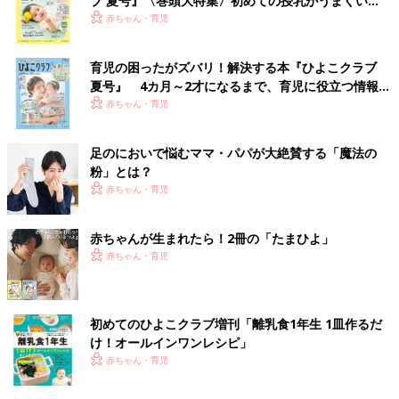
ブ 夏号』〈巻頭大特集〉初めての授乳がうまくい
く！ おっぱい・ミルクの基本と夏のトラブル 解決テ
赤ちゃん・育児
ク
育児の困ったがズバリ！解決する本『ひよこクラブ
夏号』 4カ月～2才になるまで、育児に役立つ情報が
いっぱい！
赤ちゃん・育児
足のにおいで悩むママ・パパが大絶賛する「魔法の
粉」とは？
赤ちゃん・育児
赤ちゃんが生まれたら！2冊の「たまひよ」
赤ちゃん・育児
初めてのひよこクラブ増刊「離乳食1年生 1皿作るだ
け！オールインワン​レシピ」
赤ちゃん・育児