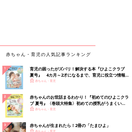
赤ちゃん・育児の人気記事ランキング
育児の困ったがズバリ！解決する本『ひよこクラブ
夏号』 4カ月～2才になるまで、育児に役立つ情報が
いっぱい！
赤ちゃん・育児
赤ちゃんのお世話まるわかり！『初めてのひよこクラ
ブ 夏号』〈巻頭大特集〉初めての授乳がうまくい
く！ おっぱい・ミルクの基本と夏のトラブル 解決テ
赤ちゃん・育児
ク
赤ちゃんが生まれたら！2冊の「たまひよ」
赤ちゃん・育児