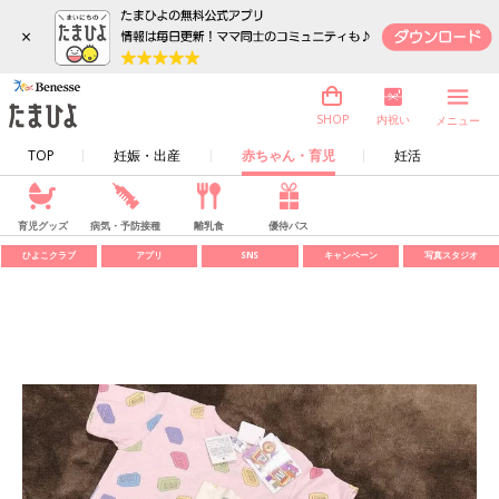
×
内祝い
SHOP
メニュー
TOP
妊娠・出産
赤ちゃん・育児
妊活
育児グッズ
病気・予防接種
離乳食
優待パス
ひよこクラブ
アプリ
SNS
キャンペーン
写真スタジオ