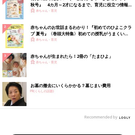
秋号』 4カ月～2才になるまで、育児に役立つ情報が
いっぱい！
赤ちゃん・育児
赤ちゃんのお世話まるわかり！『初めてのひよこクラ
ブ 夏号』〈巻頭大特集〉初めての授乳がうまくい
く！ おっぱい・ミルクの基本と夏のトラブル 解決テ
赤ちゃん・育児
ク
赤ちゃんが生まれたら！2冊の「たまひよ」
赤ちゃん・育児
お墓の撤去にいくらかかる？墓じまい費用
PR(くらしの話題)
Recommended by