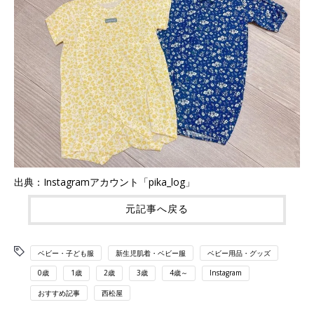
出典：Instagramアカウント「pika_log」
元記事へ戻る
ベビー・子ども服
新生児肌着・ベビー服
ベビー用品・グッズ
0歳
1歳
2歳
3歳
4歳～
Instagram
おすすめ記事
西松屋