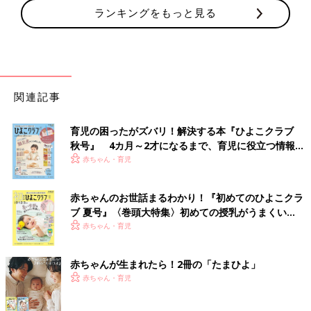
ランキングをもっと見る
関連記事
育児の困ったがズバリ！解決する本『ひよこクラブ
秋号』 4カ月～2才になるまで、育児に役立つ情報が
いっぱい！
赤ちゃん・育児
赤ちゃんのお世話まるわかり！『初めてのひよこクラ
ブ 夏号』〈巻頭大特集〉初めての授乳がうまくい
く！ おっぱい・ミルクの基本と夏のトラブル 解決テ
赤ちゃん・育児
ク
赤ちゃんが生まれたら！2冊の「たまひよ」
赤ちゃん・育児