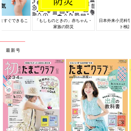
日本外来小児科学会リーフレッ
六星占術 細木かおりさんの人生
ト検討会
相談
最新号