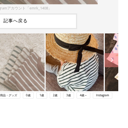
gramアカウント「emrk_1408」
記事へ戻る
用品・グッズ
0歳
1歳
2歳
3歳
4歳～
Instagram