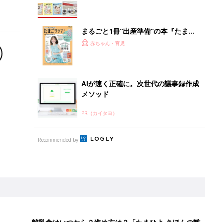
まるごと1冊“出産準備”の本『たまご
クラブ 夏号』〈スペシャル大特集〉
赤ちゃん・育児
夫婦で予習する 出産の教科書
AIが速く正確に。次世代の議事録作成
メソッド
PR（カイタヨ）
Recommended by