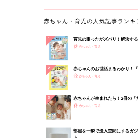
赤ちゃん・育児の人気記事ランキ
育児の困ったがズバリ！解決する
『ひよこクラブ 夏号』 4カ月～
赤ちゃん・育児
になるまで、育児に役立つ情報が
ぱい！
赤ちゃんのお世話まるわかり！『
てのひよこクラブ 夏号』〈巻頭
赤ちゃん・育児
集〉初めての授乳がうまくいく！
っぱい・ミルクの基本と夏のトラ
解決テク
赤ちゃんが生まれたら！2冊の「
ひよ」
赤ちゃん・育児
部屋を一瞬で没入空間にするガジ
ト