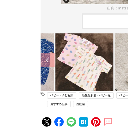
出典：Insta
ベビー・子ども服
新生児肌着・ベビー服
ベビー
おすすめ記事
西松屋