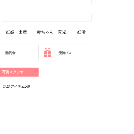
妊娠・出産
赤ちゃん・育児
妊活
離乳食
優待パス
写真スタジオ
」話題アイテム5選