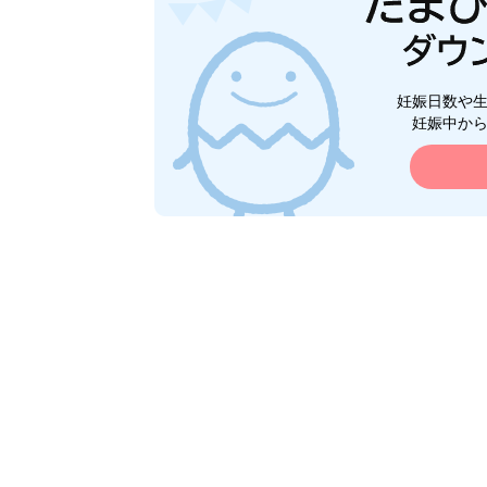
妊娠日数や
妊娠中か