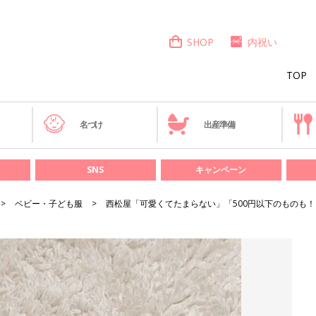
SHOP
内祝い
TOP
き
名づけ
出産準備
SNS
キャンペーン
ベビー・子ども服
西松屋「可愛くてたまらない」「500円以下のものも！