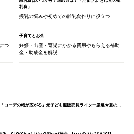
離乳食はいつから？進め方は？「たまひよ きほんの離
乳食」
授乳の悩みや初めての離乳食作りに役立つ
子育てとお金
につ
妊娠・出産・育児にかかる費用やもらえる補助
金・助成金を解説
」「コーデの幅が広がる」元子ども服販売員ライター厳選★夏のバ
LO(Chief Life Officer)拝命。[ハハのさけび #103]