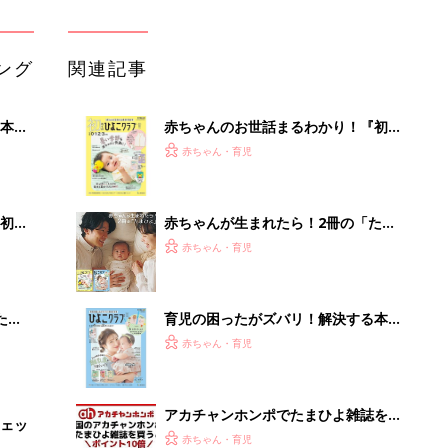
ング
関連記事
本
赤ちゃんのお世話まるわかり！『初め
2才
てのひよこクラブ 夏号』〈巻頭大特
赤ちゃん・育児
いっ
集〉初めての授乳がうまくいく！ お
っぱい・ミルクの基本と夏のトラブル
解決テク
初め
赤ちゃんが生まれたら！2冊の「たま
大特
ひよ」
赤ちゃん・育児
 お
ブル
たま
育児の困ったがズバリ！解決する本
『ひよこクラブ 夏号』 4カ月～2才
赤ちゃん・育児
になるまで、育児に役立つ情報がいっ
ぱい！
アカチャンホンポでたまひよ雑誌を買
ェッ
うとポイント10倍【期間限定】
赤ちゃん・育児