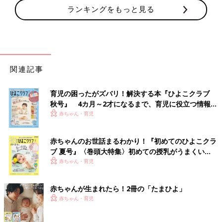
ランキングをもっと見る
関連記事
育児の困ったがズバリ！解決する本『ひよこクラブ
秋号』 4カ月～2才になるまで、育児に役立つ情報が
いっぱい！
赤ちゃん・育児
赤ちゃんのお世話まるわかり！『初めてのひよこクラ
ブ 夏号』〈巻頭大特集〉初めての授乳がうまくい
く！ おっぱい・ミルクの基本と夏のトラブル 解決テ
赤ちゃん・育児
ク
赤ちゃんが生まれたら！2冊の「たまひよ」
赤ちゃん・育児