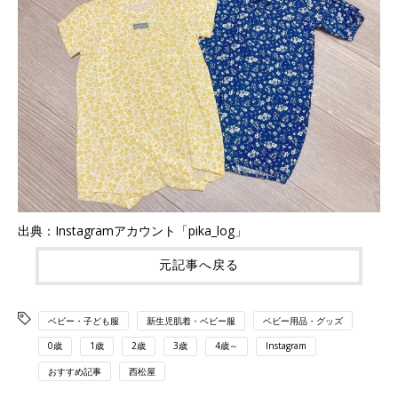
出典：Instagramアカウント「pika_log」
元記事へ戻る
ベビー・子ども服
新生児肌着・ベビー服
ベビー用品・グッズ
0歳
1歳
2歳
3歳
4歳～
Instagram
おすすめ記事
西松屋