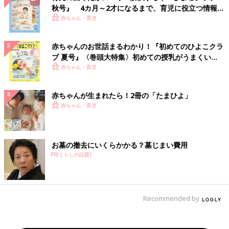
秋号』 4カ月～2才になるまで、育児に役立つ情報が
いっぱい！
赤ちゃん・育児
赤ちゃんのお世話まるわかり！『初めてのひよこクラ
ブ 夏号』〈巻頭大特集〉初めての授乳がうまくい
く！ おっぱい・ミルクの基本と夏のトラブル 解決テ
赤ちゃん・育児
ク
赤ちゃんが生まれたら！2冊の「たまひよ」
赤ちゃん・育児
お墓の撤去にいくらかかる？墓じまい費用
PR(くらしの話題)
Recommended by