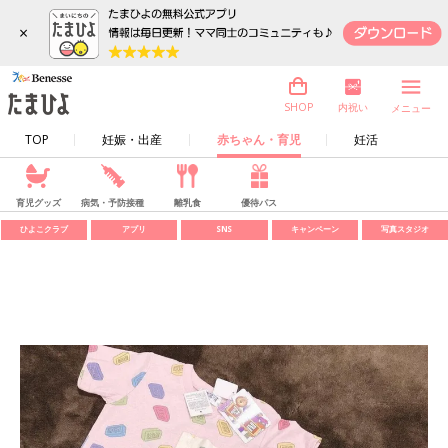
×
内祝い
SHOP
メニュー
TOP
妊娠・出産
赤ちゃん・育児
妊活
育児グッズ
病気・予防接種
離乳食
優待パス
ひよこクラブ
アプリ
SNS
キャンペーン
写真スタジオ