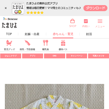
×
内祝い
SHOP
メニュー
TOP
妊娠・出産
赤ちゃん・育児
妊活
育児グッズ
病気・予防接種
離乳食
優待パス
ひよこクラブ
アプリ
SNS
キャンペーン
写真スタジオ