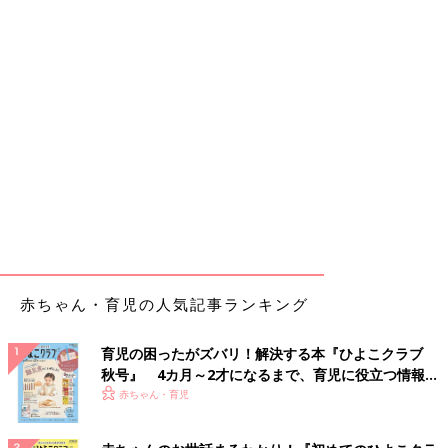
赤ちゃん・育児の人気記事ランキング
育児の困ったがズバリ！解決する本『ひよこクラブ
秋号』 4カ月～2才になるまで、育児に役立つ情報が
いっぱい！
赤ちゃん・育児