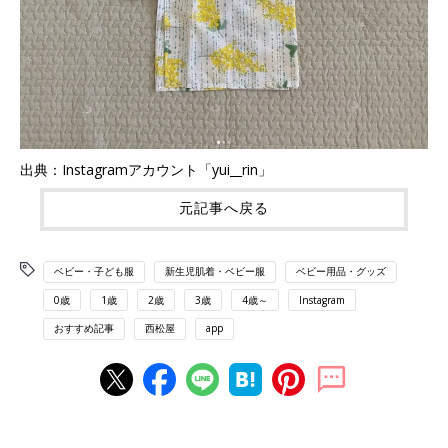
出典：Instagramアカウント「yui__rin」
元記事へ戻る
ベビー・子ども服
新生児肌着・ベビー服
ベビー用品・グッズ
0歳
1歳
2歳
3歳
4歳～
Instagram
おすすめ記事
西松屋
app