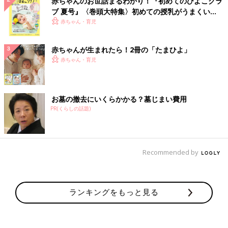
赤ちゃんのお世話まるわかり！『初めてのひよこクラ
ブ 夏号』〈巻頭大特集〉初めての授乳がうまくい
く！ おっぱい・ミルクの基本と夏のトラブル 解決テ
赤ちゃん・育児
ク
赤ちゃんが生まれたら！2冊の「たまひよ」
赤ちゃん・育児
お墓の撤去にいくらかかる？墓じまい費用
PR(くらしの話題)
Recommended by
ランキングをもっと見る