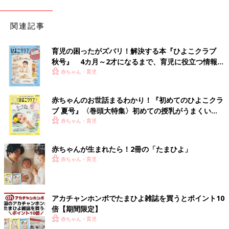
関連記事
育児の困ったがズバリ！解決する本『ひよこクラブ
秋号』 4カ月～2才になるまで、育児に役立つ情報が
いっぱい！
赤ちゃん・育児
赤ちゃんのお世話まるわかり！『初めてのひよこクラ
ブ 夏号』〈巻頭大特集〉初めての授乳がうまくい
く！ おっぱい・ミルクの基本と夏のトラブル 解決テ
赤ちゃん・育児
ク
赤ちゃんが生まれたら！2冊の「たまひよ」
赤ちゃん・育児
アカチャンホンポでたまひよ雑誌を買うとポイント10
倍【期間限定】
赤ちゃん・育児