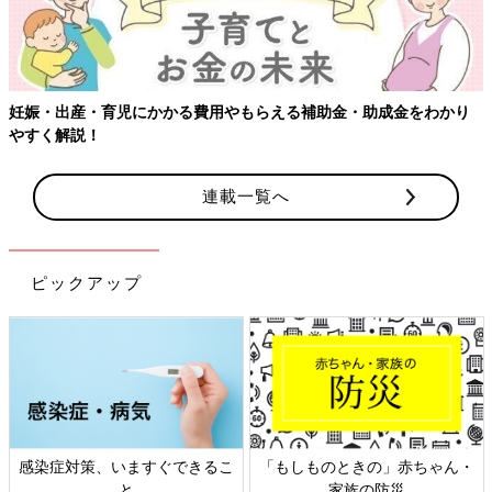
連載一覧へ
ピックアップ
ん・
日本外来小児科学会リーフレッ
六星占術 細木かおりさんの人
ト検討会
相談