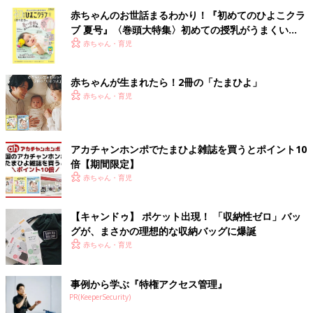
赤ちゃんのお世話まるわかり！『初めてのひよこクラ
ブ 夏号』〈巻頭大特集〉初めての授乳がうまくい
く！ おっぱい・ミルクの基本と夏のトラブル 解決テ
赤ちゃん・育児
ク
赤ちゃんが生まれたら！2冊の「たまひよ」
赤ちゃん・育児
アカチャンホンポでたまひよ雑誌を買うとポイント10
倍【期間限定】
赤ちゃん・育児
【キャンドゥ】 ポケット出現！ 「収納性ゼロ」バッ
グが、まさかの理想的な収納バッグに爆誕
赤ちゃん・育児
事例から学ぶ『特権アクセス管理』
PR(KeeperSecurity)