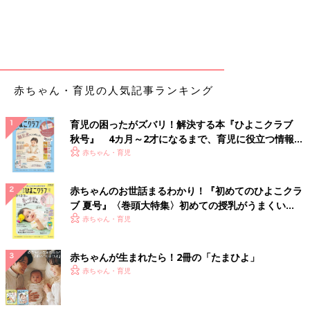
赤ちゃん・育児の人気記事ランキング
育児の困ったがズバリ！解決する本『ひよこクラブ
秋号』 4カ月～2才になるまで、育児に役立つ情報が
いっぱい！
赤ちゃん・育児
赤ちゃんのお世話まるわかり！『初めてのひよこクラ
ブ 夏号』〈巻頭大特集〉初めての授乳がうまくい
く！ おっぱい・ミルクの基本と夏のトラブル 解決テ
赤ちゃん・育児
ク
赤ちゃんが生まれたら！2冊の「たまひよ」
赤ちゃん・育児