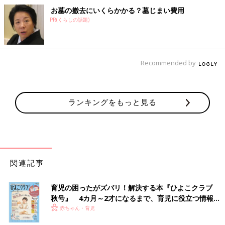
お墓の撤去にいくらかかる？墓じまい費用
PR(くらしの話題)
Recommended by
ランキングをもっと見る
関連記事
育児の困ったがズバリ！解決する本『ひよこクラブ
秋号』 4カ月～2才になるまで、育児に役立つ情報が
いっぱい！
赤ちゃん・育児