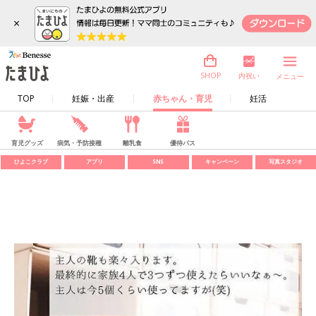
×
内祝い
SHOP
メニュー
TOP
妊娠・出産
赤ちゃん・育児
妊活
育児グッズ
病気・予防接種
離乳食
優待パス
ひよこクラブ
アプリ
SNS
キャンペーン
写真スタジオ