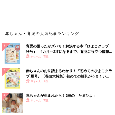
赤ちゃん・育児の人気記事ランキング
育児の困ったがズバリ！解決する本『ひよこクラブ
秋号』 4カ月～2才になるまで、育児に役立つ情報が
いっぱい！
赤ちゃん・育児
赤ちゃんのお世話まるわかり！『初めてのひよこクラ
ブ 夏号』〈巻頭大特集〉初めての授乳がうまくい
く！ おっぱい・ミルクの基本と夏のトラブル 解決テ
赤ちゃん・育児
ク
赤ちゃんが生まれたら！2冊の「たまひよ」
赤ちゃん・育児