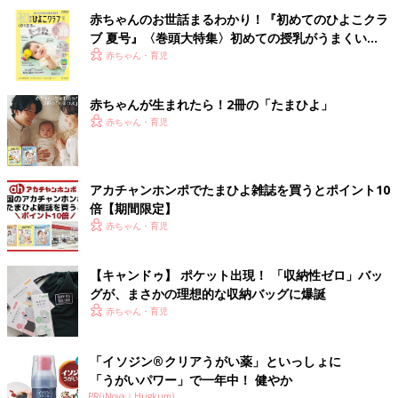
赤ちゃんのお世話まるわかり！『初めてのひよこクラ
ブ 夏号』〈巻頭大特集〉初めての授乳がうまくい
く！ おっぱい・ミルクの基本と夏のトラブル 解決テ
赤ちゃん・育児
ク
赤ちゃんが生まれたら！2冊の「たまひよ」
赤ちゃん・育児
アカチャンホンポでたまひよ雑誌を買うとポイント10
倍【期間限定】
赤ちゃん・育児
【キャンドゥ】 ポケット出現！ 「収納性ゼロ」バッ
グが、まさかの理想的な収納バッグに爆誕
赤ちゃん・育児
「イソジン®クリアうがい薬」といっしょに
「うがいパワー」で一年中！ 健やか
PR(iNova｜Hugkum)