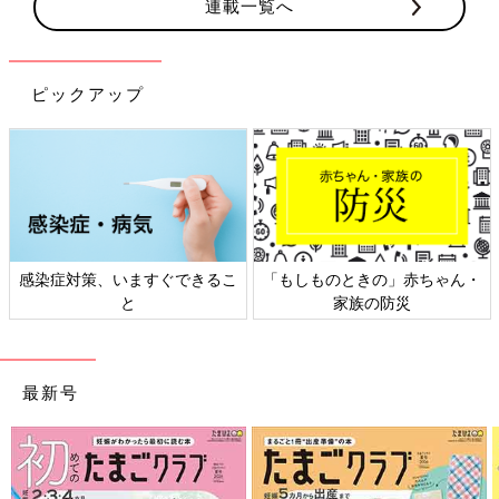
連載一覧へ
ピックアップ
ゃん・
日本外来小児科学会リーフレッ
六星占術 細木かおりさん
ト検討会
相談
最新号