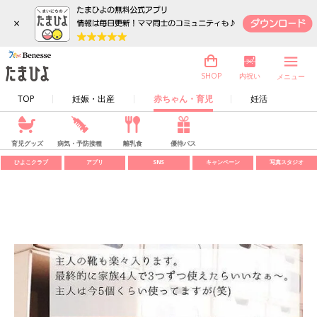
×
内祝い
SHOP
メニュー
TOP
妊娠・出産
赤ちゃん・育児
妊活
育児グッズ
病気・予防接種
離乳食
優待パス
ひよこクラブ
アプリ
SNS
キャンペーン
写真スタジオ