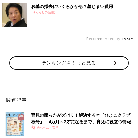
お墓の撤去にいくらかかる？墓じまい費用
PR(くらしの話題)
Recommended by
ランキングをもっと見る
関連記事
育児の困ったがズバリ！解決する本『ひよこクラブ
秋号』 4カ月～2才になるまで、育児に役立つ情報が
いっぱい！
赤ちゃん・育児