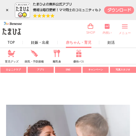
×
内祝い
SHOP
メニュー
TOP
妊娠・出産
赤ちゃん・育児
妊活
育児グッズ
病気・予防接種
離乳食
優待パス
ひよこクラブ
アプリ
SNS
キャンペーン
写真スタジオ