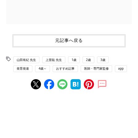
元記事へ戻る
山田有紀 先生
上里聡 先生
1歳
2歳
3歳
発育発達
4歳～
おすすめ記事
医師・専門家監修
app