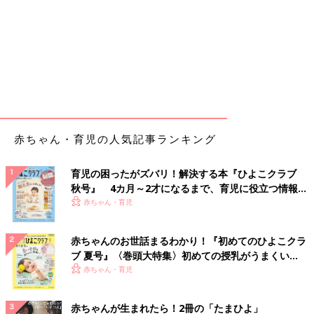
赤ちゃん・育児の人気記事ランキング
育児の困ったがズバリ！解決する本『ひよこクラブ
秋号』 4カ月～2才になるまで、育児に役立つ情報が
いっぱい！
赤ちゃん・育児
赤ちゃんのお世話まるわかり！『初めてのひよこクラ
ブ 夏号』〈巻頭大特集〉初めての授乳がうまくい
く！ おっぱい・ミルクの基本と夏のトラブル 解決テ
赤ちゃん・育児
ク
赤ちゃんが生まれたら！2冊の「たまひよ」