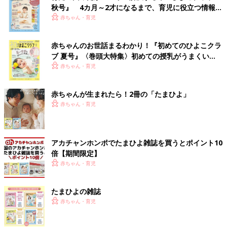
秋号』 4カ月～2才になるまで、育児に役立つ情報が
いっぱい！
赤ちゃん・育児
赤ちゃんのお世話まるわかり！『初めてのひよこクラ
ブ 夏号』〈巻頭大特集〉初めての授乳がうまくい
く！ おっぱい・ミルクの基本と夏のトラブル 解決テ
赤ちゃん・育児
ク
赤ちゃんが生まれたら！2冊の「たまひよ」
赤ちゃん・育児
アカチャンホンポでたまひよ雑誌を買うとポイント10
倍【期間限定】
赤ちゃん・育児
たまひよの雑誌
赤ちゃん・育児