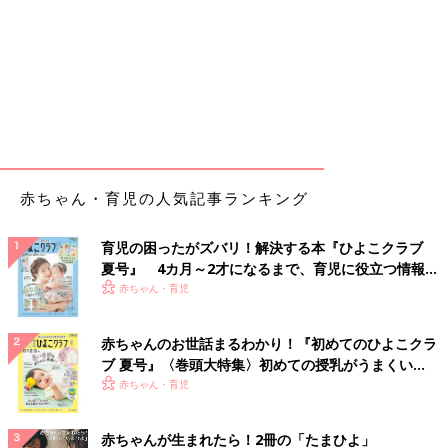
赤ちゃん・育児の人気記事ランキング
育児の困ったがズバリ！解決する本『ひよこクラブ
夏号』 4カ月～2才になるまで、育児に役立つ情報が
いっぱい！
赤ちゃん・育児
赤ちゃんのお世話まるわかり！『初めてのひよこクラ
ブ 夏号』〈巻頭大特集〉初めての授乳がうまくい
く！ おっぱい・ミルクの基本と夏のトラブル 解決テ
赤ちゃん・育児
ク
赤ちゃんが生まれたら！2冊の「たまひよ」