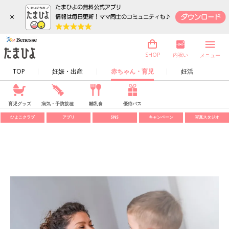
×
内祝い
SHOP
メニュー
TOP
妊娠・出産
赤ちゃん・育児
妊活
育児グッズ
病気・予防接種
離乳食
優待パス
ひよこクラブ
アプリ
SNS
キャンペーン
写真スタジオ