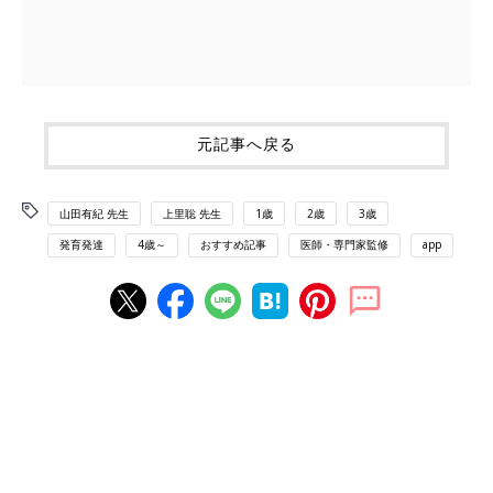
元記事へ戻る
山田有紀 先生
上里聡 先生
1歳
2歳
3歳
発育発達
4歳～
おすすめ記事
医師・専門家監修
app