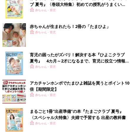
ブ 夏号』〈巻頭大特集〉初めての授乳がうまくい
く！ おっぱい・ミルクの基本と夏のトラブル 解決テ
赤ちゃん・育児
ク
赤ちゃんが生まれたら！2冊の「たまひよ」
赤ちゃん・育児
育児の困ったがズバリ！解決する本『ひよこクラブ
夏号』 4カ月～2才になるまで、育児に役立つ情報が
いっぱい！
赤ちゃん・育児
アカチャンホンポでたまひよ雑誌を買うとポイント10
倍【期間限定】
赤ちゃん・育児
まるごと1冊“出産準備”の本『たまごクラブ 夏号』
〈スペシャル大特集〉夫婦で予習する 出産の教科書
赤ちゃん・育児