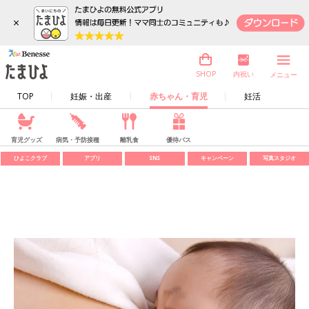
×
内祝い
SHOP
メニュー
TOP
妊娠・出産
赤ちゃん・育児
妊活
育児グッズ
病気・予防接種
離乳食
優待パス
ひよこクラブ
アプリ
SNS
キャンペーン
写真スタジオ