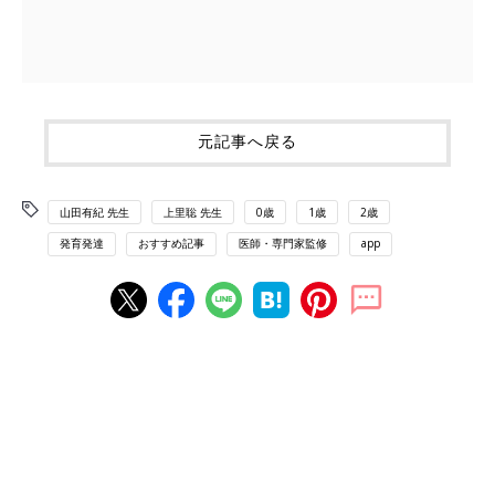
元記事へ戻る
山田有紀 先生
上里聡 先生
0歳
1歳
2歳
発育発達
おすすめ記事
医師・専門家監修
app