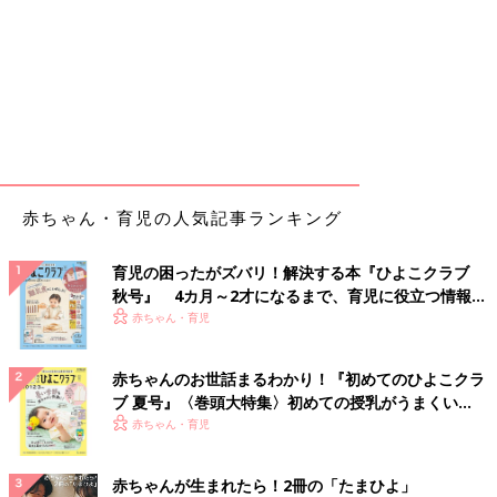
赤ちゃん・育児の人気記事ランキング
育児の困ったがズバリ！解決する本『ひよこクラブ
秋号』 4カ月～2才になるまで、育児に役立つ情報が
いっぱい！
赤ちゃん・育児
赤ちゃんのお世話まるわかり！『初めてのひよこクラ
ブ 夏号』〈巻頭大特集〉初めての授乳がうまくい
く！ おっぱい・ミルクの基本と夏のトラブル 解決テ
赤ちゃん・育児
ク
赤ちゃんが生まれたら！2冊の「たまひよ」