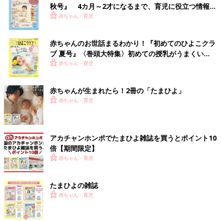
秋号』 4カ月～2才になるまで、育児に役立つ情報が
いっぱい！
赤ちゃん・育児
赤ちゃんのお世話まるわかり！『初めてのひよこクラ
ブ 夏号』〈巻頭大特集〉初めての授乳がうまくい
く！ おっぱい・ミルクの基本と夏のトラブル 解決テ
赤ちゃん・育児
ク
赤ちゃんが生まれたら！2冊の「たまひよ」
赤ちゃん・育児
アカチャンホンポでたまひよ雑誌を買うとポイント10
倍【期間限定】
赤ちゃん・育児
たまひよの雑誌
赤ちゃん・育児