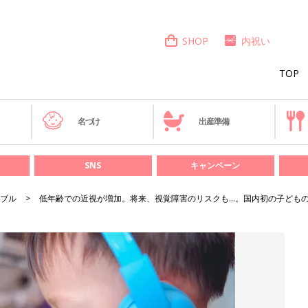
SHOP
内祝い
TOP
き
名づけ
出産準備
SNS
キャンペーン
ブル
低年齢での近視が増加。将来、視覚障害のリスクも…。国内初の子ども