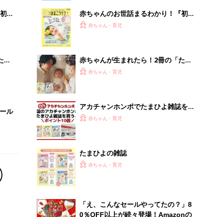
初め
赤ちゃんのお世話まるわかり！『初め
大特
てのひよこクラブ 夏号』〈巻頭大特
赤ちゃん・育児
 お
集〉初めての授乳がうまくいく！ お
ブル
っぱい・ミルクの基本と夏のトラブル
解決テク
たま
赤ちゃんが生まれたら！2冊の「たま
ひよ」
赤ちゃん・育児
アカチャンホンポでたまひよ雑誌を買
セール
うとポイント10倍【期間限定】
赤ちゃん・育児
たまひよの雑誌
赤ちゃん・育児
「え、こんなセールやってたの？」8
0％OFF以上が続々登場！Amazonの