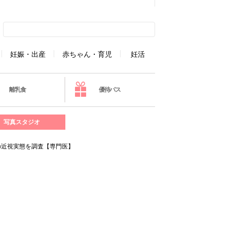
妊娠・出産
赤ちゃん・育児
妊活
離乳食
優待パス
写真スタジオ
の近視実態を調査【専門医】