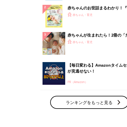
赤ちゃんのお世話まるわかり！『
てのひよこクラブ 夏号』〈巻頭
赤ちゃん・育児
集〉初めての授乳がうまくいく！
っぱい・ミルクの基本と夏のトラ
解決テク
赤ちゃんが生まれたら！2冊の「
ひよ」
赤ちゃん・育児
【毎日変わる】Amazonタイム
が見逃せない！
PR（Amazon）
ランキングをもっと見る