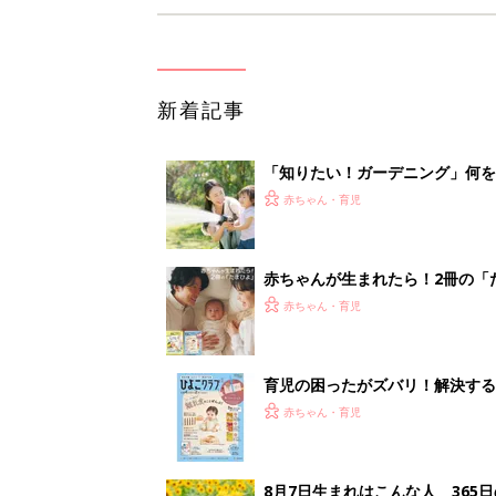
新着記事
「知りたい！ガーデニング」何
赤ちゃん・育児
赤ちゃんが生まれたら！2冊の「
赤ちゃん・育児
育児の困ったがズバリ！解決する
つ情報がいっぱい！
赤ちゃん・育児
8月7日生まれはこんな人 365