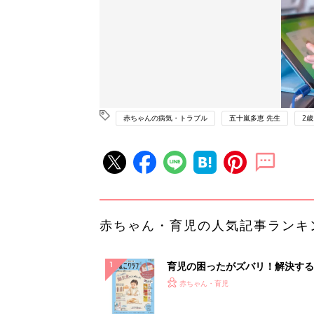
赤ちゃんの病気・トラブル
五十嵐多恵 先生
2歳
赤ちゃん・育児の人気記事ランキ
育児の困ったがズバリ！解決する
『ひよこクラブ 秋号』 4カ月～
赤ちゃん・育児
になるまで、育児に役立つ情報が
ぱい！