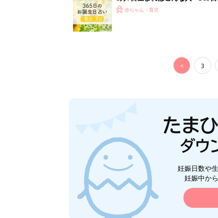
赤ちゃん・育児
<
3
妊娠日数や
妊娠中か