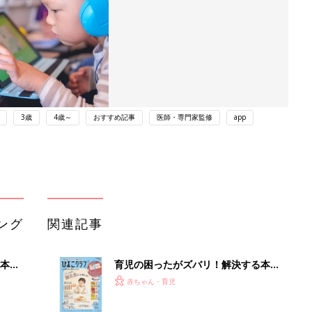
3歳
4歳～
おすすめ記事
医師・専門家監修
app
ング
関連記事
本
育児の困ったがズバリ！解決する本
2才
『ひよこクラブ 秋号』 4カ月～2才
赤ちゃん・育児
いっ
になるまで、育児に役立つ情報がいっ
ぱい！