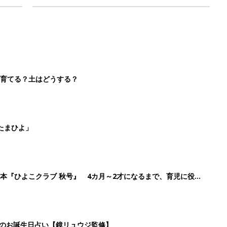
を育てる？土はどうする？
たまひよ」
本『ひよこクラブ 秋号』 4カ月～2才になるまで、育児に役立
日のお誕生日占い【鏡リュウジ監修】