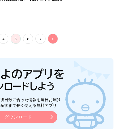
4
5
6
7
>
生後日数に合った情報を毎日お届け
ら産後まで長く使える無料アプリ
ダウンロード