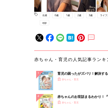
出産
0歳
1歳
2歳
3歳
ライフ
app
赤ちゃん・育児の人気記事ランキ
育児の困ったがズバリ！解決する
『ひよこクラブ 夏号』 4カ月～
赤ちゃん・育児
になるまで、育児に役立つ情報が
ぱい！
赤ちゃんのお世話まるわかり！『
てのひよこクラブ 夏号』〈巻頭
赤ちゃん・育児
集〉初めての授乳がうまくいく！