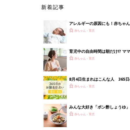
新着記事
アレルギーの原因にも！赤ちゃん
赤ちゃん・育児
育児中の自由時間は朝だけ!? マ
赤ちゃん・育児
8月4日生まれはこんな人 365
赤ちゃん・育児
みんな大好き「ポン酢しょうゆ
養学的にも最高⁉
赤ちゃん・育児