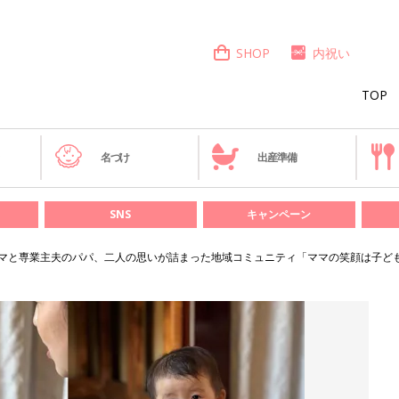
SHOP
内祝い
TOP
き
名づけ
出産準備
SNS
キャンペーン
マと専業主夫のパパ、二人の思いが詰まった地域コミュニティ「ママの笑顔は子ども