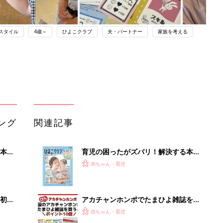
スタイル
4歳～
ひよこクラブ
夫・パートナー
家族を考える
ング
関連記事
本
育児の困ったがズバリ！解決する本
2才
『ひよこクラブ 夏号』 4カ月～2才
赤ちゃん・育児
いっ
になるまで、育児に役立つ情報がいっ
ぱい！
初め
アカチャンホンポでたまひよ雑誌を買
大特
うとポイント10倍【期間限定】
赤ちゃん・育児
 お