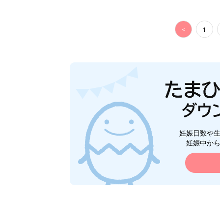
<
1
妊娠日数や
妊娠中か