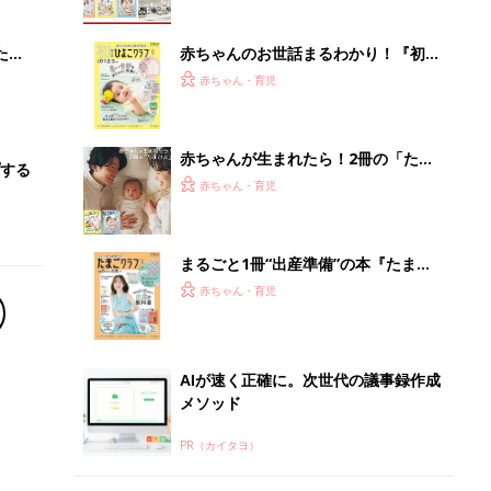
ブル
たま
赤ちゃんのお世話まるわかり！『初め
てのひよこクラブ 夏号』〈巻頭大特
赤ちゃん・育児
集〉初めての授乳がうまくいく！ お
っぱい・ミルクの基本と夏のトラブル
解決テク
赤ちゃんが生まれたら！2冊の「たま
する
ひよ」
赤ちゃん・育児
まるごと1冊“出産準備”の本『たまご
クラブ 夏号』〈スペシャル大特集〉
赤ちゃん・育児
夫婦で予習する 出産の教科書
AIが速く正確に。次世代の議事録作成
メソッド
PR（カイタヨ）