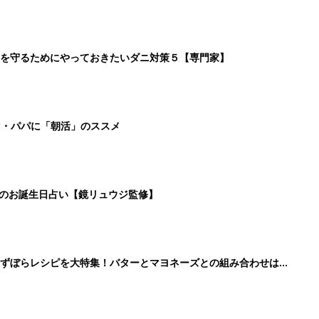
を守るためにやっておきたいダニ対策５【専門家】
マ・パパに「朝活」のススメ
日のお誕生日占い【鏡リュウジ監修】
」ずぼらレシピを大特集！バターとマヨネーズとの組み合わせは栄