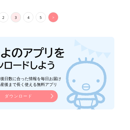
2
3
4
5
>
生後日数に合った情報を毎日お届け
ら産後まで長く使える無料アプリ
ダウンロード