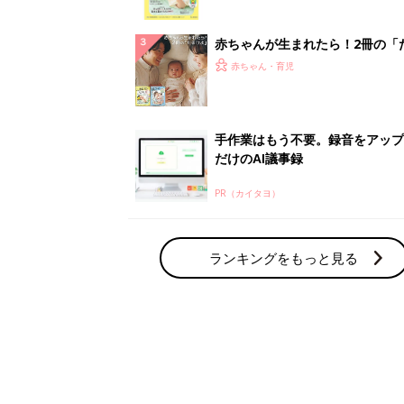
っぱい・ミルクの基本と夏のトラ
解決テク
赤ちゃんが生まれたら！2冊の「
ひよ」
赤ちゃん・育児
手作業はもう不要。録音をアップ
だけのAI議事録
PR（カイタヨ）
ランキングをもっと見る