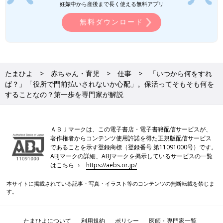
妊娠中から産後まで長く使える無料アプリ
無料ダウンロード
たまひよ
赤ちゃん・育児
仕事
「いつから何をすれ
ば？」「役所で門前払いされないか心配」。保活ってそもそも何を
することなの？第一歩を専門家が解説
ＡＢＪマークは、この電子書店・電子書籍配信サービスが、
著作権者からコンテンツ使用許諾を得た正規版配信サービス
であることを示す登録商標（登録番号 第11091000号）です。
ABJマークの詳細、ABJマークを掲示しているサービスの一覧
はこちら→
https://aebs.or.jp/
本サイトに掲載されている記事・写真・イラスト等のコンテンツの無断転載を禁じま
す。
たまひよについて
利用規約
ポリシー
医師・専門家一覧