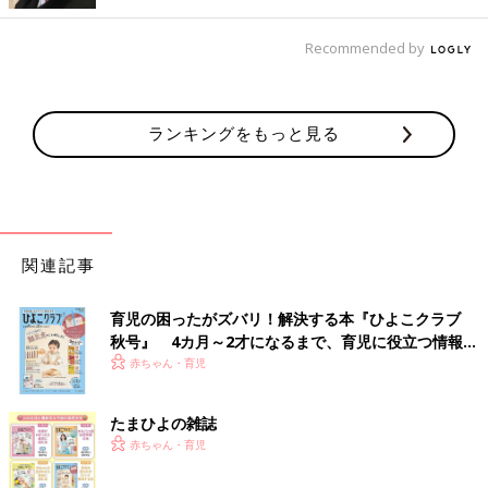
Recommended by
ランキングをもっと見る
関連記事
育児の困ったがズバリ！解決する本『ひよこクラブ
秋号』 4カ月～2才になるまで、育児に役立つ情報が
いっぱい！
赤ちゃん・育児
たまひよの雑誌
赤ちゃん・育児