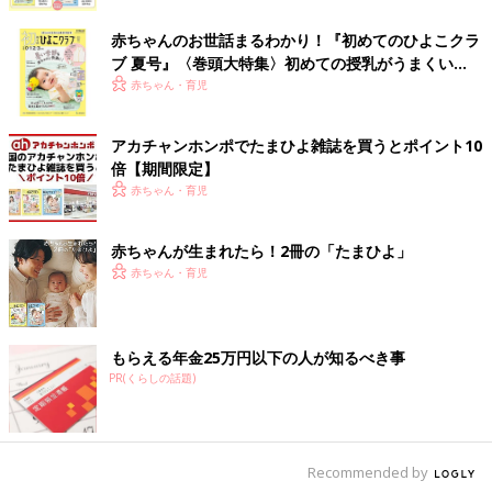
赤ちゃんのお世話まるわかり！『初めてのひよこクラ
ブ 夏号』〈巻頭大特集〉初めての授乳がうまくい
く！ おっぱい・ミルクの基本と夏のトラブル 解決テ
赤ちゃん・育児
ク
アカチャンホンポでたまひよ雑誌を買うとポイント10
倍【期間限定】
赤ちゃん・育児
赤ちゃんが生まれたら！2冊の「たまひよ」
赤ちゃん・育児
もらえる年金25万円以下の人が知るべき事
PR(くらしの話題)
Recommended by