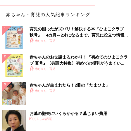
赤ちゃん・育児の人気記事ランキング
育児の困ったがズバリ！解決する本『ひよこクラブ
秋号』 4カ月～2才になるまで、育児に役立つ情報が
いっぱい！
赤ちゃん・育児
赤ちゃんのお世話まるわかり！『初めてのひよこクラ
ブ 夏号』〈巻頭大特集〉初めての授乳がうまくい
く！ おっぱい・ミルクの基本と夏のトラブル 解決テ
赤ちゃん・育児
ク
赤ちゃんが生まれたら！2冊の「たまひよ」
赤ちゃん・育児
お墓の撤去にいくらかかる？墓じまい費用
PR(くらしの話題)