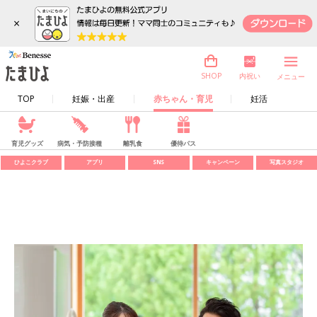
×
内祝い
SHOP
メニュー
TOP
妊娠・出産
赤ちゃん・育児
妊活
育児グッズ
病気・予防接種
離乳食
優待パス
ひよこクラブ
アプリ
SNS
キャンペーン
写真スタジオ