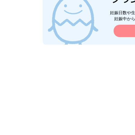
妊娠日数や
妊娠中か