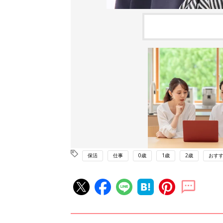
保活
仕事
0歳
1歳
2歳
おす