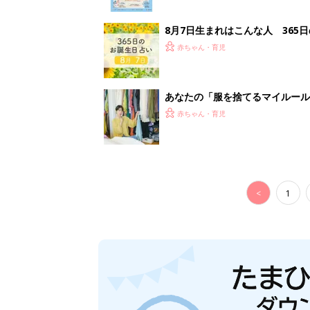
8月7日生まれはこんな人 365
赤ちゃん・育児
あなたの「服を捨てるマイルー
スタイリストが喝！
赤ちゃん・育児
<
1