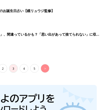
日のお誕生日占い【鏡リュウジ監修】
ル」、間違っているかも？「思い出があって捨てられない」に収納
2
3
4
5
>