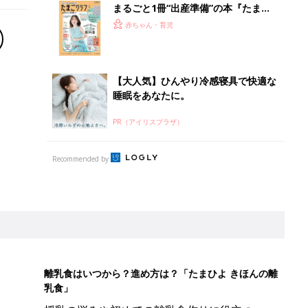
まるごと1冊“出産準備”の本『たまご
クラブ 夏号』〈スペシャル大特集〉
赤ちゃん・育児
夫婦で予習する 出産の教科書
【大人気】ひんやり冷感寝具で快適な
睡眠をあなたに。
PR（アイリスプラザ）
Recommended by
離乳食はいつから？進め方は？「たまひよ きほんの離
乳食」