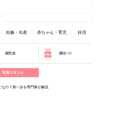
妊娠・出産
赤ちゃん・育児
妊活
離乳食
優待パス
写真スタジオ
となの？第一歩を専門家が解説