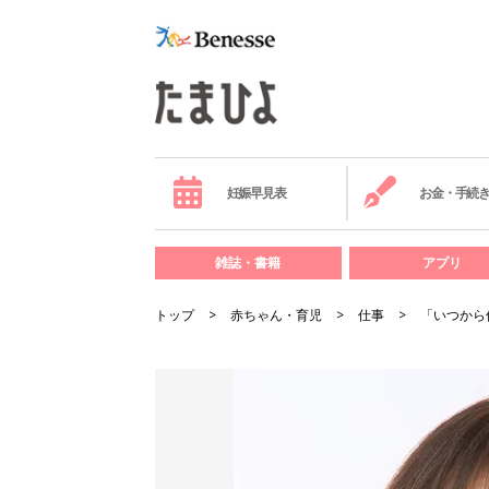
妊娠早見表
お金・手続
雑誌・書籍
アプリ
トップ
赤ちゃん・育児
仕事
「いつから