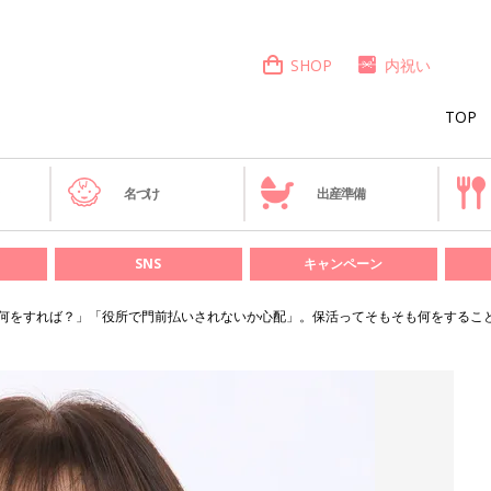
SHOP
内祝い
TOP
き
名づけ
出産準備
SNS
キャンペーン
何をすれば？」「役所で門前払いされないか心配」。保活ってそもそも何をするこ