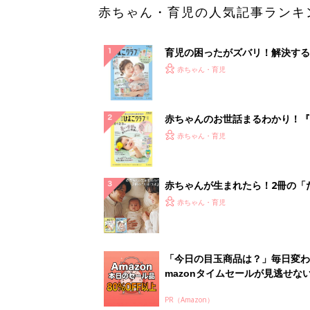
赤ちゃん・育児の人気記事ランキ
育児の困ったがズバリ！解決する
『ひよこクラブ 夏号』 4カ月～
赤ちゃん・育児
になるまで、育児に役立つ情報が
ぱい！
赤ちゃんのお世話まるわかり！『
てのひよこクラブ 夏号』〈巻頭
赤ちゃん・育児
集〉初めての授乳がうまくいく！
っぱい・ミルクの基本と夏のトラ
解決テク
赤ちゃんが生まれたら！2冊の「
ひよ」
赤ちゃん・育児
「今日の目玉商品は？」毎日変わ
mazonタイムセールが見逃せな
PR（Amazon）