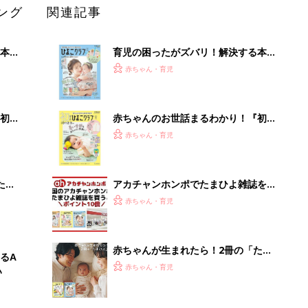
ング
関連記事
本
育児の困ったがズバリ！解決する本
2才
『ひよこクラブ 秋号』 4カ月～2才
赤ちゃん・育児
いっ
になるまで、育児に役立つ情報がいっ
ぱい！
初め
赤ちゃんのお世話まるわかり！『初め
大特
てのひよこクラブ 夏号』〈巻頭大特
赤ちゃん・育児
 お
集〉初めての授乳がうまくいく！ お
ブル
っぱい・ミルクの基本と夏のトラブル
解決テク
たま
アカチャンホンポでたまひよ雑誌を買
うとポイント10倍【期間限定】
赤ちゃん・育児
赤ちゃんが生まれたら！2冊の「たま
るA
ひよ」
赤ちゃん・育児
い