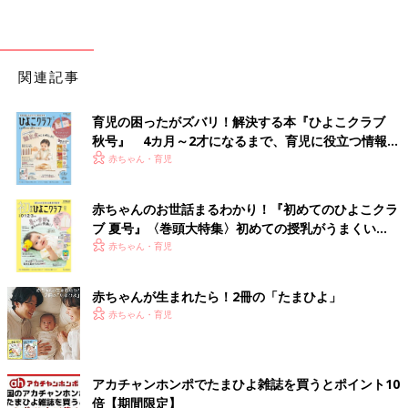
関連記事
育児の困ったがズバリ！解決する本『ひよこクラブ
秋号』 4カ月～2才になるまで、育児に役立つ情報が
いっぱい！
赤ちゃん・育児
赤ちゃんのお世話まるわかり！『初めてのひよこクラ
ブ 夏号』〈巻頭大特集〉初めての授乳がうまくい
く！ おっぱい・ミルクの基本と夏のトラブル 解決テ
赤ちゃん・育児
ク
赤ちゃんが生まれたら！2冊の「たまひよ」
赤ちゃん・育児
アカチャンホンポでたまひよ雑誌を買うとポイント10
倍【期間限定】