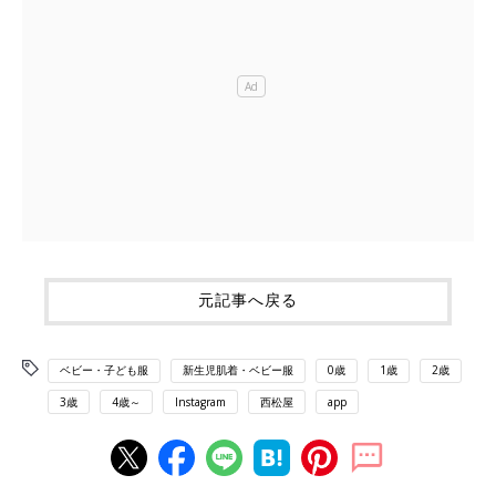
元記事へ戻る
ベビー・子ども服
新生児肌着・ベビー服
0歳
1歳
2歳
3歳
4歳～
Instagram
西松屋
app