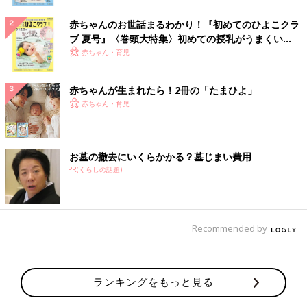
赤ちゃんのお世話まるわかり！『初めてのひよこクラ
ブ 夏号』〈巻頭大特集〉初めての授乳がうまくい
く！ おっぱい・ミルクの基本と夏のトラブル 解決テ
赤ちゃん・育児
ク
赤ちゃんが生まれたら！2冊の「たまひよ」
赤ちゃん・育児
お墓の撤去にいくらかかる？墓じまい費用
PR(くらしの話題)
Recommended by
ランキングをもっと見る