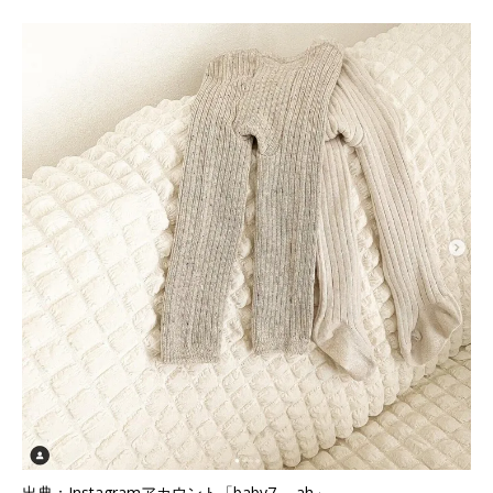
出典：Instagramアカウント「baby7___ah」