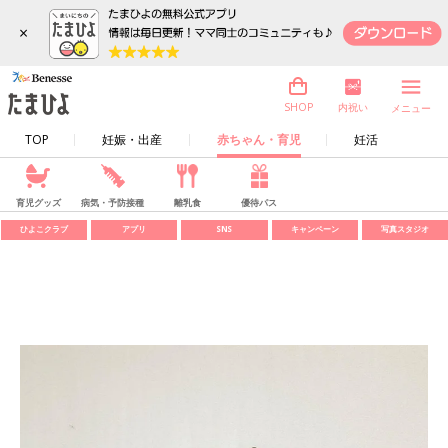
×
内祝い
SHOP
メニュー
TOP
妊娠・出産
赤ちゃん・育児
妊活
育児グッズ
病気・予防接種
離乳食
優待パス
ひよこクラブ
アプリ
SNS
キャンペーン
写真スタジオ