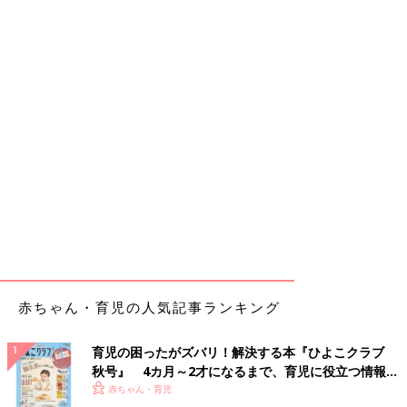
赤ちゃん・育児の人気記事ランキング
育児の困ったがズバリ！解決する本『ひよこクラブ
秋号』 4カ月～2才になるまで、育児に役立つ情報が
いっぱい！
赤ちゃん・育児