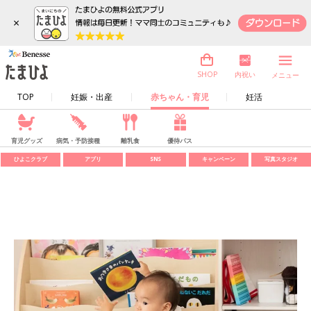
×
内祝い
SHOP
メニュー
TOP
妊娠・出産
赤ちゃん・育児
妊活
育児グッズ
病気・予防接種
離乳食
優待パス
ひよこクラブ
アプリ
SNS
キャンペーン
写真スタジオ