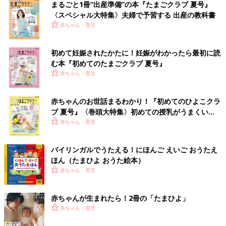
まるごと1冊“出産準備”の本『たまごクラブ 夏号』
〈スペシャル大特集〉夫婦で予習する 出産の教科書
赤ちゃん・育児
初めて妊娠されたかたに！妊娠がわかったら最初に読
む本『初めてのたまごクラブ 夏号』
赤ちゃん・育児
赤ちゃんのお世話まるわかり！『初めてのひよこクラ
ブ 夏号』〈巻頭大特集〉初めての授乳がうまくい
く！ おっぱい・ミルクの基本と夏のトラブル 解決テ
赤ちゃん・育児
ク
バイリンガルでうたえる！にほんご えいご おうたえ
ほん（たまひよ おうた絵本）
赤ちゃん・育児
赤ちゃんが生まれたら！2冊の「たまひよ」
赤ちゃん・育児