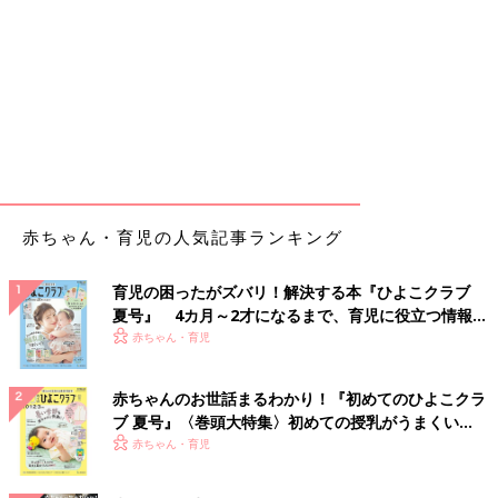
赤ちゃん・育児の人気記事ランキング
育児の困ったがズバリ！解決する本『ひよこクラブ
夏号』 4カ月～2才になるまで、育児に役立つ情報が
いっぱい！
赤ちゃん・育児
赤ちゃんのお世話まるわかり！『初めてのひよこクラ
ブ 夏号』〈巻頭大特集〉初めての授乳がうまくい
く！ おっぱい・ミルクの基本と夏のトラブル 解決テ
赤ちゃん・育児
ク