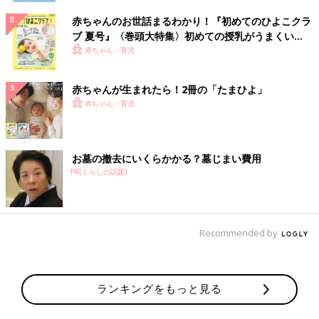
赤ちゃんのお世話まるわかり！『初めてのひよこクラ
ブ 夏号』〈巻頭大特集〉初めての授乳がうまくい
く！ おっぱい・ミルクの基本と夏のトラブル 解決テ
赤ちゃん・育児
ク
赤ちゃんが生まれたら！2冊の「たまひよ」
赤ちゃん・育児
お墓の撤去にいくらかかる？墓じまい費用
PR(くらしの話題)
Recommended by
ランキングをもっと見る