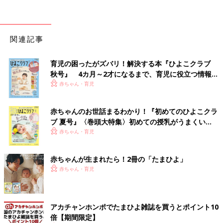
関連記事
育児の困ったがズバリ！解決する本『ひよこクラブ
秋号』 4カ月～2才になるまで、育児に役立つ情報が
いっぱい！
赤ちゃん・育児
赤ちゃんのお世話まるわかり！『初めてのひよこクラ
ブ 夏号』〈巻頭大特集〉初めての授乳がうまくい
く！ おっぱい・ミルクの基本と夏のトラブル 解決テ
赤ちゃん・育児
ク
赤ちゃんが生まれたら！2冊の「たまひよ」
赤ちゃん・育児
アカチャンホンポでたまひよ雑誌を買うとポイント10
倍【期間限定】