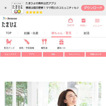
×
内祝い
SHOP
メニュー
TOP
妊娠・出産
赤ちゃん・育児
妊活
育児グッズ
病気・予防接種
離乳食
優待パス
ひよこクラブ
アプリ
SNS
キャンペーン
写真スタジオ