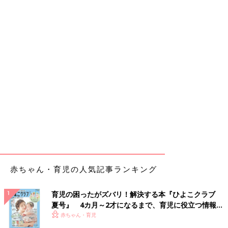
赤ちゃん・育児の人気記事ランキング
育児の困ったがズバリ！解決する本『ひよこクラブ
夏号』 4カ月～2才になるまで、育児に役立つ情報が
いっぱい！
赤ちゃん・育児