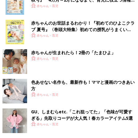
いっぱい！
赤ちゃん・育児
赤ちゃんのお世話まるわかり！『初めてのひよこクラ
ブ 夏号』〈巻頭大特集〉初めての授乳がうまくい
く！ おっぱい・ミルクの基本と夏のトラブル 解決テ
赤ちゃん・育児
ク
赤ちゃんが生まれたら！2冊の「たまひよ」
赤ちゃん・育児
色あせない名作も、最新作も！ママと漫画のつきあい
方
赤ちゃん・育児
GU、しまむらetc.「これ狙ってた」「色味が可愛す
ぎる」先取りコーデが大人気！春カラーアイテム5選
赤ちゃん・育児