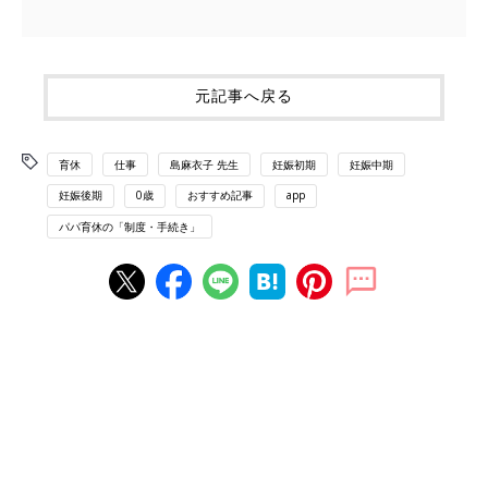
元記事へ戻る
育休
仕事
島麻衣子 先生
妊娠初期
妊娠中期
妊娠後期
0歳
おすすめ記事
app
パパ育休の「制度・手続き」