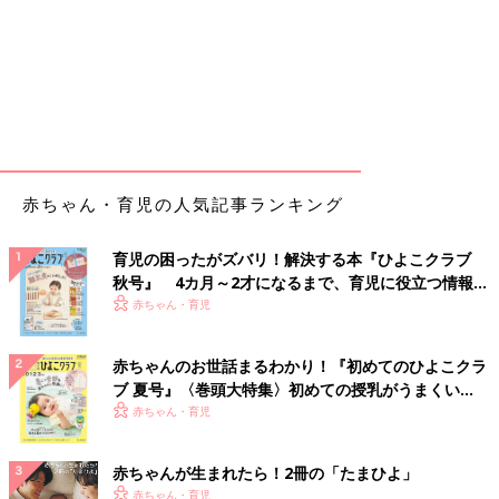
赤ちゃん・育児の人気記事ランキング
育児の困ったがズバリ！解決する本『ひよこクラブ
秋号』 4カ月～2才になるまで、育児に役立つ情報が
いっぱい！
赤ちゃん・育児
赤ちゃんのお世話まるわかり！『初めてのひよこクラ
ブ 夏号』〈巻頭大特集〉初めての授乳がうまくい
く！ おっぱい・ミルクの基本と夏のトラブル 解決テ
赤ちゃん・育児
ク
赤ちゃんが生まれたら！2冊の「たまひよ」
赤ちゃん・育児