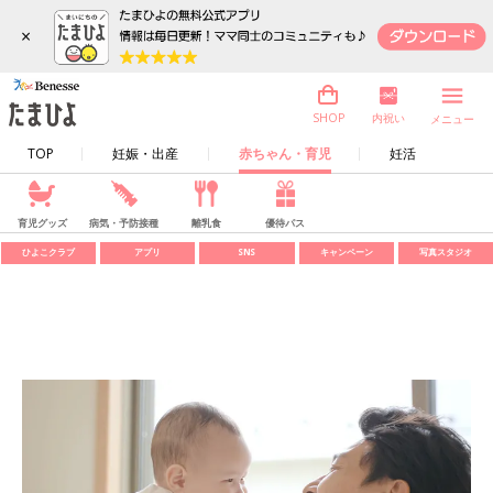
×
内祝い
SHOP
メニュー
TOP
妊娠・出産
赤ちゃん・育児
妊活
育児グッズ
病気・予防接種
離乳食
優待パス
ひよこクラブ
アプリ
SNS
キャンペーン
写真スタジオ