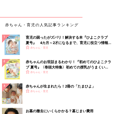
赤ちゃん・育児の人気記事ランキング
育児の困ったがズバリ！解決する本『ひよこクラブ
夏号』 4カ月～2才になるまで、育児に役立つ情報が
いっぱい！
赤ちゃん・育児
赤ちゃんのお世話まるわかり！『初めてのひよこクラ
ブ 夏号』〈巻頭大特集〉初めての授乳がうまくい
く！ おっぱい・ミルクの基本と夏のトラブル 解決テ
赤ちゃん・育児
ク
赤ちゃんが生まれたら！2冊の「たまひよ」
赤ちゃん・育児
お墓の撤去にいくらかかる？墓じまい費用