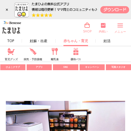
×
内祝い
SHOP
メニュー
TOP
妊娠・出産
赤ちゃん・育児
妊活
育児グッズ
病気・予防接種
離乳食
優待パス
ひよこクラブ
アプリ
SNS
キャンペーン
写真スタジオ