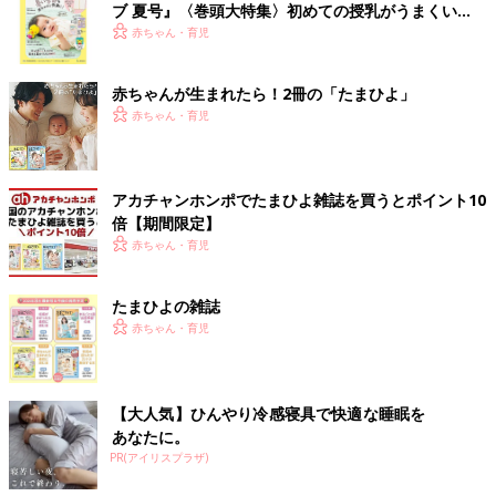
ブ 夏号』〈巻頭大特集〉初めての授乳がうまくい
く！ おっぱい・ミルクの基本と夏のトラブル 解決テ
赤ちゃん・育児
ク
赤ちゃんが生まれたら！2冊の「たまひよ」
赤ちゃん・育児
アカチャンホンポでたまひよ雑誌を買うとポイント10
倍【期間限定】
赤ちゃん・育児
たまひよの雑誌
赤ちゃん・育児
【大人気】ひんやり冷感寝具で快適な睡眠を
あなたに。
PR(アイリスプラザ)