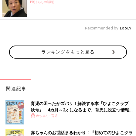
PR(くらしの話題)
Recommended by
ランキングをもっと見る
関連記事
育児の困ったがズバリ！解決する本『ひよこクラブ
秋号』 4カ月～2才になるまで、育児に役立つ情報が
いっぱい！
赤ちゃん・育児
赤ちゃんのお世話まるわかり！『初めてのひよこクラ