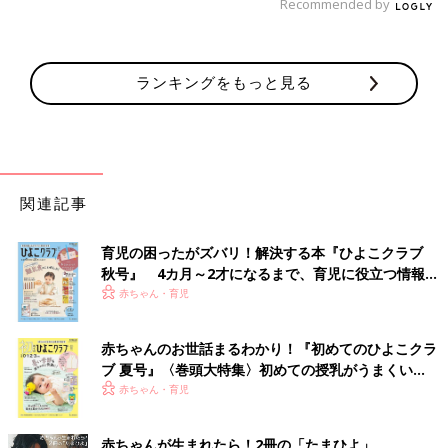
Recommended by
ランキングをもっと見る
関連記事
育児の困ったがズバリ！解決する本『ひよこクラブ
秋号』 4カ月～2才になるまで、育児に役立つ情報が
いっぱい！
赤ちゃん・育児
赤ちゃんのお世話まるわかり！『初めてのひよこクラ
ブ 夏号』〈巻頭大特集〉初めての授乳がうまくい
く！ おっぱい・ミルクの基本と夏のトラブル 解決テ
赤ちゃん・育児
ク
赤ちゃんが生まれたら！2冊の「たまひよ」