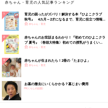
赤ちゃん・育児の人気記事ランキング
育児の困ったがズバリ！解決する本『ひよこクラブ
秋号』 4カ月～2才になるまで、育児に役立つ情報が
いっぱい！
赤ちゃん・育児
赤ちゃんのお世話まるわかり！『初めてのひよこクラ
ブ 夏号』〈巻頭大特集〉初めての授乳がうまくい
く！ おっぱい・ミルクの基本と夏のトラブル 解決テ
赤ちゃん・育児
ク
赤ちゃんが生まれたら！2冊の「たまひよ」
赤ちゃん・育児
お墓の撤去にいくらかかる？墓じまい費用
PR(くらしの話題)