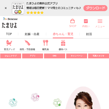
×
内祝い
SHOP
メニュー
TOP
妊娠・出産
赤ちゃん・育児
妊活
育児グッズ
病気・予防接種
離乳食
優待パス
ひよこクラブ
アプリ
SNS
キャンペーン
写真スタジオ