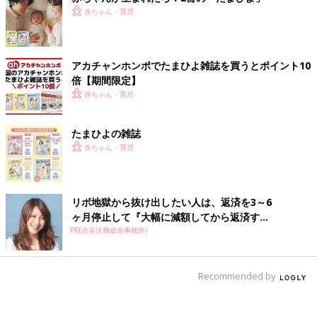
赤ちゃん・育児
アカチャンホンポでたまひよ雑誌を買うとポイント10
倍【期間限定】
赤ちゃん・育児
たまひよの雑誌
赤ちゃん・育児
リボ地獄から抜け出したい人は、返済を3～6
ヶ月停止して『大幅に減額してから返済す...
PR(渋谷法務総合事務所)
Recommended by