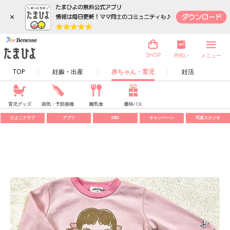
×
内祝い
SHOP
メニュー
TOP
妊娠・出産
赤ちゃん・育児
妊活
育児グッズ
病気・予防接種
離乳食
優待パス
ひよこクラブ
アプリ
SNS
キャンペーン
写真スタジオ