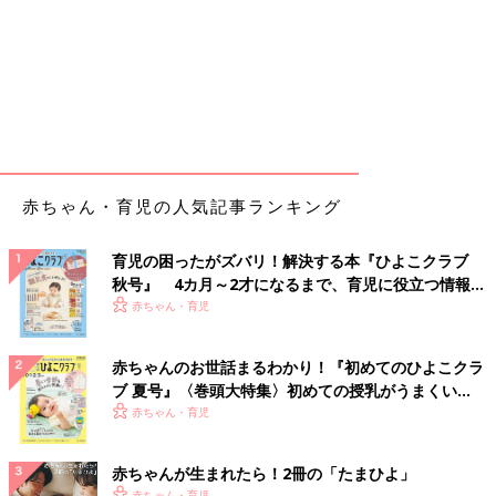
赤ちゃん・育児の人気記事ランキング
育児の困ったがズバリ！解決する本『ひよこクラブ
秋号』 4カ月～2才になるまで、育児に役立つ情報が
いっぱい！
赤ちゃん・育児
赤ちゃんのお世話まるわかり！『初めてのひよこクラ
ブ 夏号』〈巻頭大特集〉初めての授乳がうまくい
く！ おっぱい・ミルクの基本と夏のトラブル 解決テ
赤ちゃん・育児
ク
赤ちゃんが生まれたら！2冊の「たまひよ」
赤ちゃん・育児