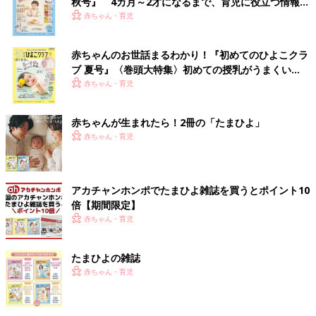
秋号』 4カ月～2才になるまで、育児に役立つ情報が
いっぱい！
赤ちゃん・育児
赤ちゃんのお世話まるわかり！『初めてのひよこクラ
ブ 夏号』〈巻頭大特集〉初めての授乳がうまくい
く！ おっぱい・ミルクの基本と夏のトラブル 解決テ
赤ちゃん・育児
ク
赤ちゃんが生まれたら！2冊の「たまひよ」
赤ちゃん・育児
アカチャンホンポでたまひよ雑誌を買うとポイント10
倍【期間限定】
赤ちゃん・育児
たまひよの雑誌
赤ちゃん・育児