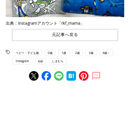
出典：Instagramアカウント「rkf_mama」
元記事へ戻る
ベビー・子ども服
0歳
1歳
2歳
3歳
4歳～
Instagram
app
しまむら