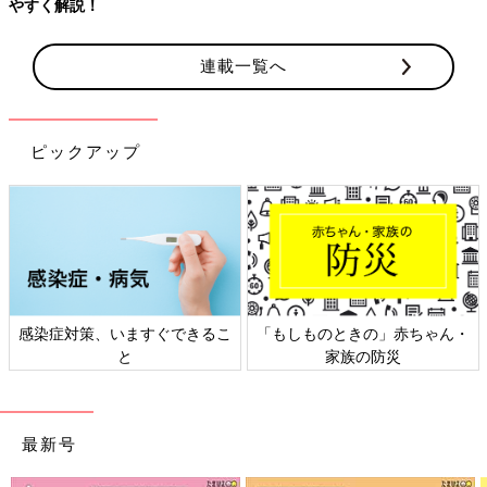
連載一覧へ
ピックアップ
ゃん・
日本外来小児科学会リーフレッ
六星占術 細木かおりさん
ト検討会
相談
最新号