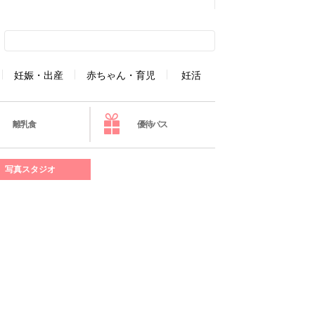
妊娠・出産
赤ちゃん・育児
妊活
離乳食
優待パス
写真スタジオ