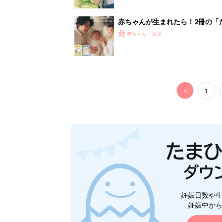
赤ちゃんが生まれたら！2冊の「
赤ちゃん・育児
<
1
妊娠日数や
妊娠中か