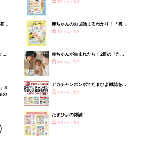
2才
『ひよこクラブ 秋号』 4カ月～2才
赤ちゃん・育児
いっ
になるまで、育児に役立つ情報がいっ
ぱい！
初め
赤ちゃんのお世話まるわかり！『初め
大特
てのひよこクラブ 夏号』〈巻頭大特
赤ちゃん・育児
 お
集〉初めての授乳がうまくいく！ お
ブル
っぱい・ミルクの基本と夏のトラブル
解決テク
たま
赤ちゃんが生まれたら！2冊の「たま
ひよ」
赤ちゃん・育児
アカチャンホンポでたまひよ雑誌を買
」8
うとポイント10倍【期間限定】
赤ちゃん・育児
nの
たまひよの雑誌
赤ちゃん・育児