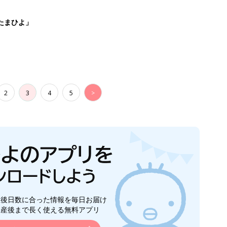
たまひよ」
2
3
4
5
>
生後日数に合った情報を毎日お届け
ら産後まで長く使える無料アプリ