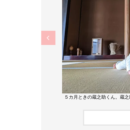
５カ月ときの蔵之助くん。蔵之