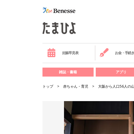
妊娠早見表
お金・手続
雑誌・書籍
アプリ
トップ
赤ちゃん・育児
大阪から人口56人の