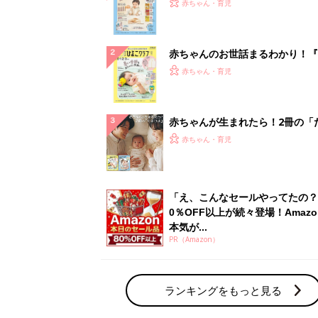
『ひよこクラブ 秋号』 4カ月～
赤ちゃん・育児
になるまで、育児に役立つ情報が
ぱい！
赤ちゃんのお世話まるわかり！『
てのひよこクラブ 夏号』〈巻頭
赤ちゃん・育児
集〉初めての授乳がうまくいく！
っぱい・ミルクの基本と夏のトラ
解決テク
赤ちゃんが生まれたら！2冊の「
ひよ」
赤ちゃん・育児
「え、こんなセールやってたの？
0％OFF以上が続々登場！Amazo
本気が...
PR（Amazon）
ランキングをもっと見る