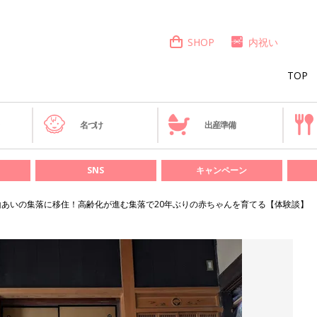
SHOP
内祝い
TOP
き
名づけ
出産準備
SNS
キャンペーン
山あいの集落に移住！高齢化が進む集落で20年ぶりの赤ちゃんを育てる【体験談】