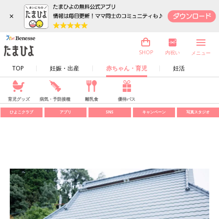
×
内祝い
SHOP
メニュー
TOP
妊娠・出産
赤ちゃん・育児
妊活
育児グッズ
病気・予防接種
離乳食
優待パス
ひよこクラブ
アプリ
SNS
キャンペーン
写真スタジオ