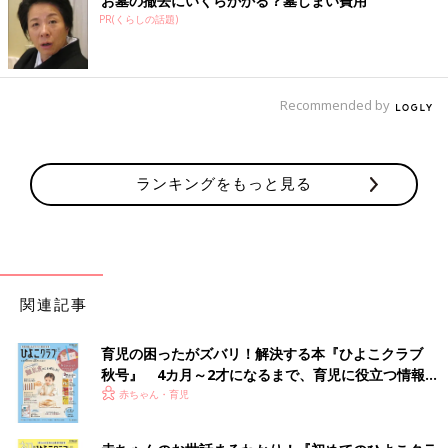
お墓の撤去にいくらかかる？墓じまい費用
PR(くらしの話題)
Recommended by
ランキングをもっと見る
関連記事
育児の困ったがズバリ！解決する本『ひよこクラブ
秋号』 4カ月～2才になるまで、育児に役立つ情報が
いっぱい！
赤ちゃん・育児