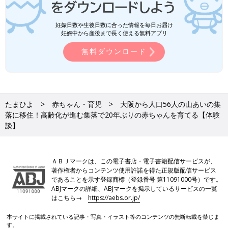
妊娠日数や生後日数に合った情報を毎日お届け
妊娠中から産後まで長く使える無料アプリ
無料ダウンロード
たまひよ
赤ちゃん・育児
大阪から人口56人の山あいの集
落に移住！高齢化が進む集落で20年ぶりの赤ちゃんを育てる【体験
談】
ＡＢＪマークは、この電子書店・電子書籍配信サービスが、
著作権者からコンテンツ使用許諾を得た正規版配信サービス
であることを示す登録商標（登録番号 第11091000号）です。
ABJマークの詳細、ABJマークを掲示しているサービスの一覧
はこちら→
https://aebs.or.jp/
本サイトに掲載されている記事・写真・イラスト等のコンテンツの無断転載を禁じま
す。