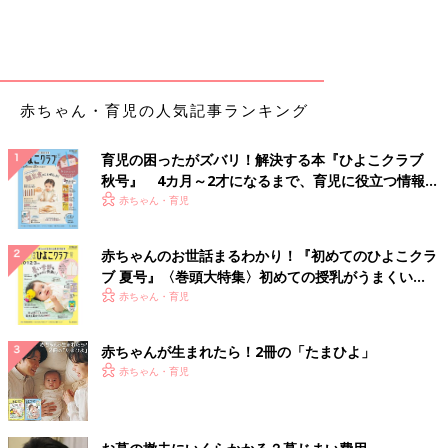
赤ちゃん・育児の人気記事ランキング
育児の困ったがズバリ！解決する本『ひよこクラブ
秋号』 4カ月～2才になるまで、育児に役立つ情報が
いっぱい！
赤ちゃん・育児
赤ちゃんのお世話まるわかり！『初めてのひよこクラ
ブ 夏号』〈巻頭大特集〉初めての授乳がうまくい
く！ おっぱい・ミルクの基本と夏のトラブル 解決テ
赤ちゃん・育児
ク
赤ちゃんが生まれたら！2冊の「たまひよ」
赤ちゃん・育児