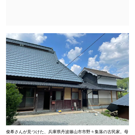
俊希さんが見つけた、兵庫県丹波篠山市市野々集落の古民家。母