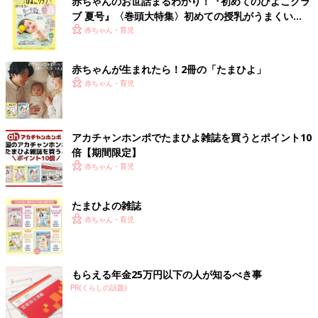
赤ちゃんのお世話まるわかり！『初めてのひよこクラ
ブ 夏号』〈巻頭大特集〉初めての授乳がうまくい
く！ おっぱい・ミルクの基本と夏のトラブル 解決テ
赤ちゃん・育児
ク
赤ちゃんが生まれたら！2冊の「たまひよ」
赤ちゃん・育児
アカチャンホンポでたまひよ雑誌を買うとポイント10
倍【期間限定】
赤ちゃん・育児
たまひよの雑誌
赤ちゃん・育児
もらえる年金25万円以下の人が知るべき事
PR(くらしの話題)