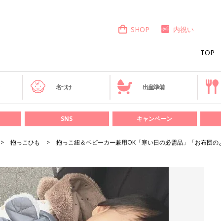
SHOP
内祝い
TOP
き
名づけ
出産準備
SNS
キャンペーン
抱っこひも
抱っこ紐＆ベビーカー兼用OK「寒い日の必需品」「お布団の