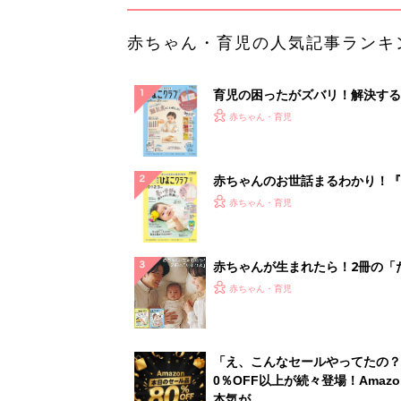
赤ちゃん・育児の人気記事ランキ
育児の困ったがズバリ！解決する
『ひよこクラブ 秋号』 4カ月～
赤ちゃん・育児
になるまで、育児に役立つ情報が
ぱい！
赤ちゃんのお世話まるわかり！『
てのひよこクラブ 夏号』〈巻頭
赤ちゃん・育児
集〉初めての授乳がうまくいく！
っぱい・ミルクの基本と夏のトラ
解決テク
赤ちゃんが生まれたら！2冊の「
ひよ」
赤ちゃん・育児
「え、こんなセールやってたの？
0％OFF以上が続々登場！Amazo
本気が...