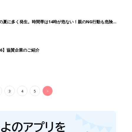
歳の夏に多く発生。時間帯は14時が危ない！親のNG行動も危険を
26】協賛企業のご紹介
3
4
5
>