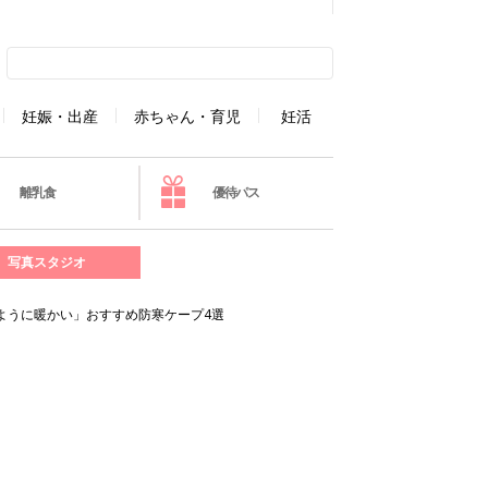
妊娠・出産
赤ちゃん・育児
妊活
離乳食
優待パス
写真スタジオ
ように暖かい」おすすめ防寒ケープ4選