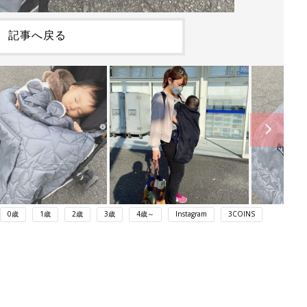
記事へ戻る
0歳
1歳
2歳
3歳
4歳～
Instagram
3COINS