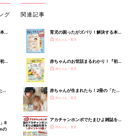
ング
関連記事
本
育児の困ったがズバリ！解決する本
2才
『ひよこクラブ 秋号』 4カ月～2才
赤ちゃん・育児
いっ
になるまで、育児に役立つ情報がいっ
ぱい！
初め
赤ちゃんのお世話まるわかり！『初め
大特
てのひよこクラブ 夏号』〈巻頭大特
赤ちゃん・育児
 お
集〉初めての授乳がうまくいく！ お
ブル
っぱい・ミルクの基本と夏のトラブル
解決テク
たま
赤ちゃんが生まれたら！2冊の「たま
ひよ」
赤ちゃん・育児
アカチャンホンポでたまひよ雑誌を買
」8
うとポイント10倍【期間限定】
赤ちゃん・育児
nの