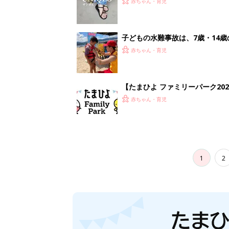
赤ちゃん・育児
子どもの水難事故は、7歳・14
まねく【専門家】
赤ちゃん・育児
【たまひよ ファミリーパーク20
赤ちゃん・育児
1
2