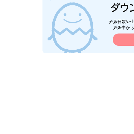
妊娠日数や
妊娠中か