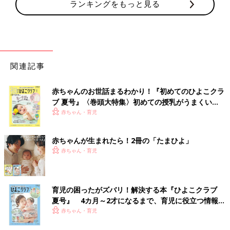
ランキングをもっと見る
関連記事
赤ちゃんのお世話まるわかり！『初めてのひよこクラ
ブ 夏号』〈巻頭大特集〉初めての授乳がうまくい
く！ おっぱい・ミルクの基本と夏のトラブル 解決テ
赤ちゃん・育児
ク
赤ちゃんが生まれたら！2冊の「たまひよ」
赤ちゃん・育児
育児の困ったがズバリ！解決する本『ひよこクラブ
夏号』 4カ月～2才になるまで、育児に役立つ情報が
いっぱい！
赤ちゃん・育児