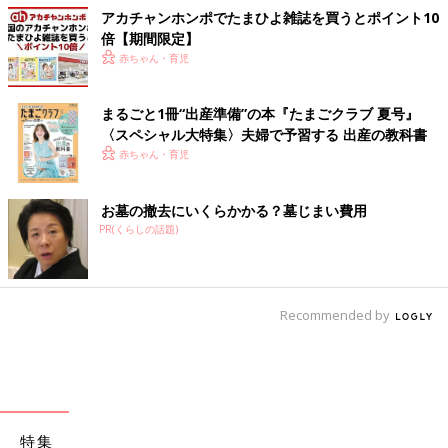
アカチャンホンポでたまひよ雑誌を買うとポイント10
倍【期間限定】
赤ちゃん・育児
まるごと1冊“出産準備”の本『たまごクラブ 夏号』
〈スペシャル大特集〉夫婦で予習する 出産の教科書
赤ちゃん・育児
お墓の撤去にいくらかかる？墓じまい費用
PR(くらしの話題)
Recommended by
特集