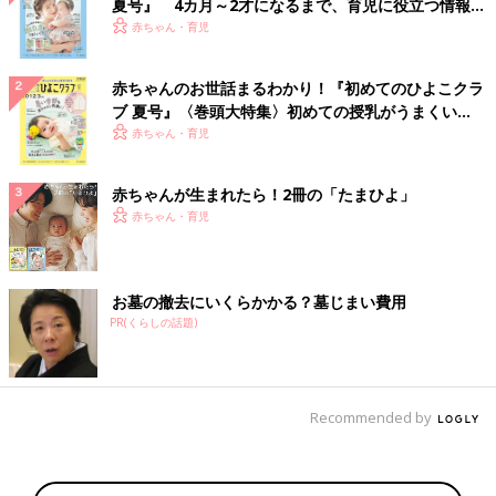
夏号』 4カ月～2才になるまで、育児に役立つ情報が
いっぱい！
赤ちゃん・育児
赤ちゃんのお世話まるわかり！『初めてのひよこクラ
ブ 夏号』〈巻頭大特集〉初めての授乳がうまくい
く！ おっぱい・ミルクの基本と夏のトラブル 解決テ
赤ちゃん・育児
ク
赤ちゃんが生まれたら！2冊の「たまひよ」
赤ちゃん・育児
お墓の撤去にいくらかかる？墓じまい費用
PR(くらしの話題)
Recommended by