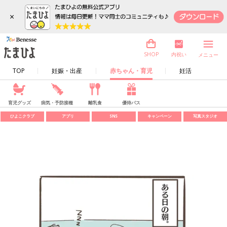
×
内祝い
SHOP
メニュー
TOP
妊娠・出産
赤ちゃん・育児
妊活
育児グッズ
病気・予防接種
離乳食
優待パス
ひよこクラブ
アプリ
SNS
キャンペーン
写真スタジオ