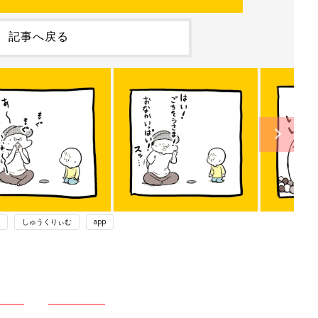
記事へ戻る
しゅうくりぃむ
app