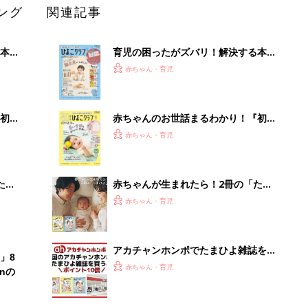
ング
関連記事
本
育児の困ったがズバリ！解決する本
2才
『ひよこクラブ 秋号』 4カ月～2才
赤ちゃん・育児
いっ
になるまで、育児に役立つ情報がいっ
ぱい！
初め
赤ちゃんのお世話まるわかり！『初め
大特
てのひよこクラブ 夏号』〈巻頭大特
赤ちゃん・育児
 お
集〉初めての授乳がうまくいく！ お
ブル
っぱい・ミルクの基本と夏のトラブル
解決テク
たま
赤ちゃんが生まれたら！2冊の「たま
ひよ」
赤ちゃん・育児
アカチャンホンポでたまひよ雑誌を買
」8
うとポイント10倍【期間限定】
赤ちゃん・育児
nの