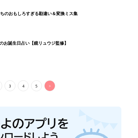
ちのおもしろすぎる勘違い＆変換ミス集
日のお誕生日占い【鏡リュウジ監修】
3
4
5
>