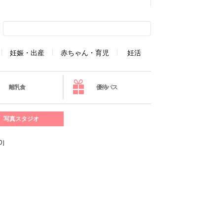
妊娠・出産
赤ちゃん・育児
妊活
離乳食
優待パス
写真スタジオ
0］