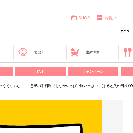
SHOP
内祝い
TOP
き
名づけ
出産準備
SNS
キャンペーン
ゅうくりぃむ
息子の手料理でおなかいっぱい胸いっぱい。[まると父の日常#6