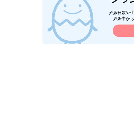
妊娠日数や
妊娠中か