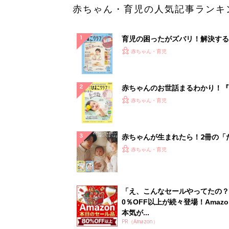
赤ちゃん・育児の人気記事ランキ
育児の困ったがズバリ！解決する
『ひよこクラブ 秋号』 4カ月～
赤ちゃん・育児
になるまで、育児に役立つ情報が
ぱい！
赤ちゃんのお世話まるわかり！『
てのひよこクラブ 夏号』〈巻頭
赤ちゃん・育児
集〉初めての授乳がうまくいく！
っぱい・ミルクの基本と夏のトラ
解決テク
赤ちゃんが生まれたら！2冊の「
ひよ」
赤ちゃん・育児
「え、こんなセールやってたの？
0％OFF以上が続々登場！Amazo
本気が...
PR（Amazon）